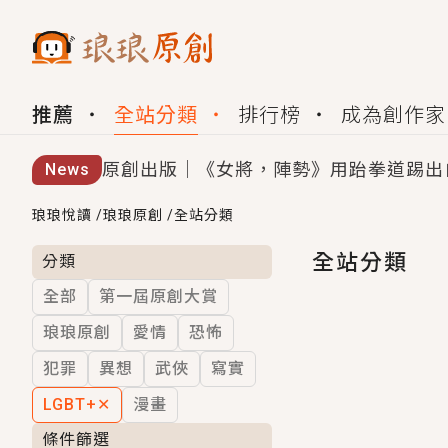
推薦
全站分類
排行榜
成為創作家
原創出版｜《女將，陣勢》用跆拳道踢出
News
創,作家招募｜華文小說創作首選！有機
琅琅悅讀
/
琅琅原創
/
全站分類
小編心動書單｜《離婚你提的，二婚嫁大
全站分類
分類
全部
第一屆原創大賞
GL｜《夏日與檸檬與重疊世界》炎熱的
琅琅原創
愛情
恐怖
BL｜《費洛蒙中毒》救命！特殊費洛蒙體質
犯罪
異想
武俠
寫實
OMG你嚇到我了｜《陰陽鬼店》上班族
LGBT+
✕
漫畫
言情｜《國語推行員》每個人心中都有一
條件篩選