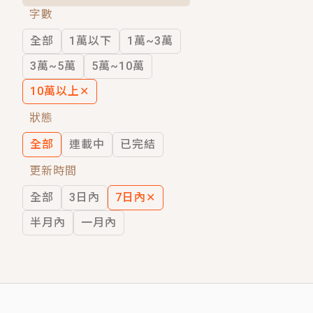
字數
短劇原著｜《離婚後，禁欲大佬爬墻偷吻
全部
1萬以下
1萬~3萬
穿越｜《穿越遠古後成了野人娘子》你好，
3萬~5萬
5萬~10萬
10萬以上
✕
狀態
全部
連載中
已完結
更新時間
全部
3日內
7日內
✕
半月內
一月內