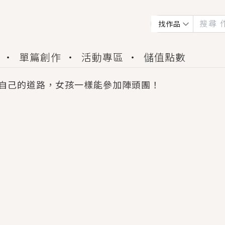
找作品
單篇創作
活動專區
儲值點數
自己的道路，女孩一樣能參加陣頭團！
會獲得豐富廣宣資源、專屬服務與獨享福利！
佬，你哭什麼？》追妻火葬場！前夫失憶移情別戀，
夏日、檸檬的香氣、互相愛慕的兩位少女，今夏最推純愛
世界觀，無法抗拒的吸引力，已中毒Σ>―(〃°ω°〃)
買了房子模型，但現實中買下的竟是屬於他的停屍櫃？
個連自己也無法改變的永恆， 他的一生將不由自主追逐