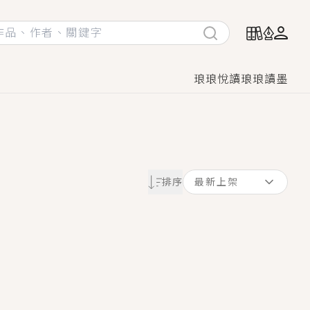
琅琅悅讀
琅琅讀墨
她頭也不回找新歡，他居然還後悔了？
排序
最新上架
GL漫畫！
♡→
！
著她……