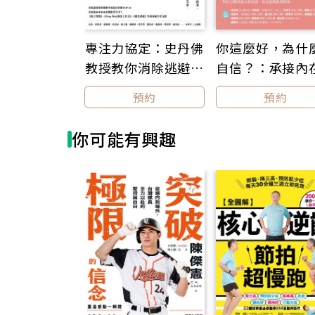
◆走
30
專注力協定：史丹佛
你這麼好，為什
尚未
相機
教授教你消除逃避心
自信？：承接內
每張
理，自然而然變專注
弱，三階段重建
預約
預約
【暢銷新裝版】
的自我，擺脫他
這本
光，活出自己喜
數量
你可能有興趣
樣子
切入
譜與
他也
10
記，
程，
「要
也需