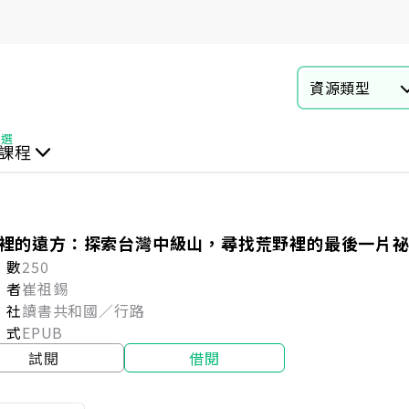
資源類型
課程
動
教育
商業財經
心理成長
資訊電腦
語言學習
自然科普
疾病照護
語言學習與教材
失智專科
言情 輕小說
醫療保健
裡的遠方：探索台灣中級山，尋找荒野裡的最後一片
閱數
250
者
崔祖錫
版社
讀書共和國／行路
式
EPUB
試閱
借閱