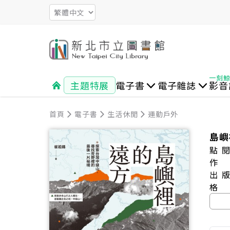
主題特展
電子書
電子雜誌
影音
首頁
文學
新聞時事
文史哲
電子書
生活休閒
商業管理
生活休閒
閱讀藝文
心靈勵志
運動戶外
休閒生活
時尚風格
社會人文
樂活運
親子
外文書
觀光旅遊
親子 教育 兒少
島嶼
點
作
出
格