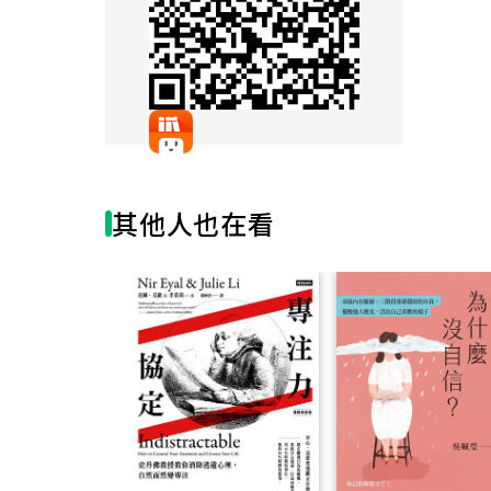
你必
的郊
縹緲
企及
中級
10
外，
其他人也在看
含了
這個
中級
迫遷
淡忘
不過
整生
糊，