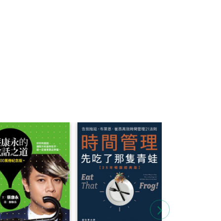
貼近我們生活
林蓊鬱、雲霧
嚮往，卻最難
此山域間低於
劇烈的地方，此
氣候上，則包
木都是生長在
治時期陸續被
讓中級山更被
山終能開始修
導致路跡模
著神祕面貌。