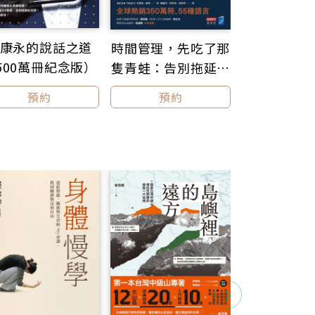
的中級山，在
我們為什麼
康永的說話之道
時間管理，先吃了那
扛上一組單眼
為什麼要存
500萬冊紀念版）
心力的陣仗，
隻青蛙：告別拖延，
用財富改變
布萊恩．崔西高效時
預約
預約
預約
解世界與自
間管理21法則
，讓他累積了
理財
、水文以及歷史
觀覽台灣山林系
型路線，以及
篇文情並茂的遊
體驗他的歷