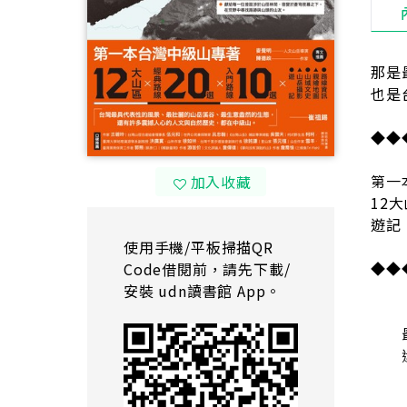
那是
也是
◆◆
第一
加入收藏
12大
遊記
使用手機/平板掃描QR
◆◆
Code借閱前，請先下載/
安裝 udn讀書館 App。
「以
最壯
還有
◆台