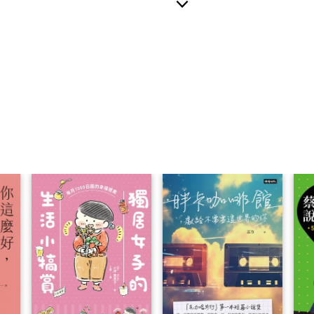
定知道彷彿能與日月星辰比肩的高山百岳，也應該知道最
山，然而，介於高山與郊山之間還有一種「中級山」，那裡森
、生態資源豐富，號稱「台灣最後的祕境」，是許多山行之人
之地。
山，指的是海拔1000至3000公尺之間的山域，同時包含
00公尺的溪谷區域。在台灣的山岳類型中，中級山屬於起降最
山體稜脈巨大、高低落差極大、山體獨立，也都屬於其特色。
溫帶與霧林帶，擁有比高山更豐富的森林生態，甚至最高的樹
山域。
山曾經是山岳原住民族活動的領域，然而，原住民族在日
出山區；隨後，高山又因百岳之名加持而蔚為風潮，卻也間接
……
，正是這樣的「被遺忘」，加上後來林場陸續禁伐，中級
息，還復自然。於是，氣候、地形的自然因素，加上鮮有人至
久而久之，攀登中級山的難度超越了高山，中級山也得以保持