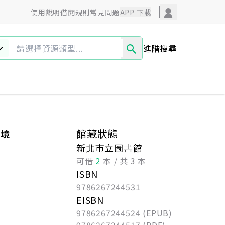
使用說明
借閱規則
常見問題
APP 下載
進階搜尋
圖文漫畫
藝術設計
超值專區
館藏狀態
祕境
新北市立圖書館
可借
2
本 / 共 3 本
ISBN
9786267244531
EISBN
9786267244524 (EPUB)