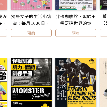
進紀錄近乎空白的山域
年前開始，崔祖錫義無反顧地選擇了踏進紀錄仍有許多空白
蔡
麼沒
獨居女子的生活小犒
胖卡咖啡館，獻給不
講究輕量化的年代，他揹起的裝備往往重達三、四十公斤，再
（
，在陌生而又可能充滿險阻的環境裡，每次上山都是一場考驗
在脆
賞：每月1000日圓
需要這世界的你
照片也都彌足珍貴。
穩固
的幸福提案
預約
預約
人眼
書是崔祖錫多年穿行山林的紀錄與研究，長達30年的踏查
歡的
龐大的照片與資料，他將台灣中級山分成12個山區，從山系
，並親自繪製12張山區地圖，為讀者建構出得以橫向、縱向
歷史的地圖。
則根據多年的攀登經驗，為山友選出20條難度稍高的探勘
顆適合一般山友的入門路線，他把造訪每座山的過程寫成一篇
再搭配難度分析、交通等基本資訊，讓我們不僅能身歷其境般
也能做為準備出發的參考。
真正能深入遍尋中級山，
要最豐富的經驗、體能與技術，撇開技術型登山路線，