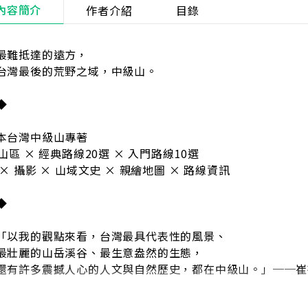
內容簡介
作者介紹
目錄
最難抵達的遠方，
台灣最後的荒野之域，中級山。
◆
本台灣中級山專著
山區 × 經典路線20選 × 入門路線10選
 × 攝影 × 山域文史 × 親繪地圖 × 路線資訊
◆
我的觀點來看，台灣最具代表性的風景、
麗的山岳溪谷、最生意盎然的生態，
許多震撼人心的人文與自然歷史，都在中級山。」──崔
灣最後的祕境：中級山