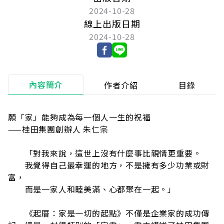
2024-10-28
線上出版日期
2024-10-28
內容簡介
作者介紹
目錄
願「家」能夠成為每一個人一生的祝福
——桂田集團創辦人 朱仁宗
「對我來說，這世上沒有什麼事比親情更重要。
我覺得自己最幸運的地方，不是擁有多少功業或財
富，
而是一家人和睦美滿、心都聚在一起。」
《起厝：家是一切的起點》不僅是企業家的成功傳