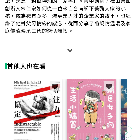
記，還是一封很特別的「家書」。書中講述了桂田集團
創辦人朱仁宗如何從一位來自台南鄉下養豬人家的小
孩，成為擁有眾多一流專業人才的企業家的故事，也紀
錄了他對父母情緣的感念，從而分享了將親情溫暖及家
庭價值傳承三代的深切體悟。
在朱仁宗的眼裡，「家」是所有事業的原點——桂田
酒店以父母之名命名，正是他對家庭深厚情感的最佳寫
照。朱仁宗為了分擔家計，高中畢業後便投入工作，憑
其他人也在看
藉著膽識與毅力，不久創立了自己的公司，亦很快拓展
版圖，轉入營建和觀光飯店業，展現了卓越的商業眼
光。近年來，除了商業成就，他展現了對社會的深切關
懷，透過「桂田恆諾社會企業」，幫助偏鄉弱勢兒童創
造屬於自己的精彩人生。
作者希望透過《起厝》能激勵讀者面對挑戰，創造
屬於自己的精彩人生之外，也把「家」的美好傳遞給每
一個人，讓它成為每個人一生的祝福。