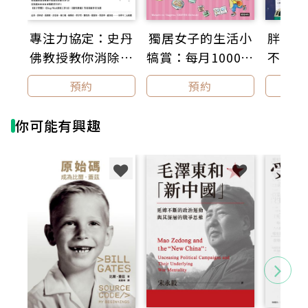
各界推薦
專注力協定：史丹
獨居女子的生活小
胖卡咖
導演 李崗
佛教授教你消除逃
犒賞：每月1000日
不需要
龍鋒企業總裁 林玉柱
奇美醫院院長 林宏榮
避心理，自然而然
圓的幸福提案
預約
預約
外交部部長 林佳龍
變專注【暢銷新裝
合庫金控董事長 林衍茂
版】
高雄市副市長 林欽榮
你可能有興趣
臺南市立安南醫院院長 林聖哲
國家住都中心董事長 花敬群
總統府國策顧問 康銀壽
勤誠興業董事長 陳美琪
中國國民黨祕書長 黃健庭
臺灣金融研訓院董事長 雷仲達
臺灣高鐵總經理 鄭光遠
前臺灣中油董事長 戴謙
萬國通路董事長 謝明振
前財政部長 蘇建榮
臺東縣縣長 饒慶鈴