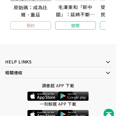
（以姓氏筆劃排列）
毛澤東和「新中
受苦與
原始碼：成為比
國」：延綿不斷的
民．獄
爾．蓋茲
政治運動與其深層
障礙版
借閱
預約
的戰爭思維
音
HELP LINKS
相關連結
讀書館 APP 下載
一刻鯨選 APP 下載