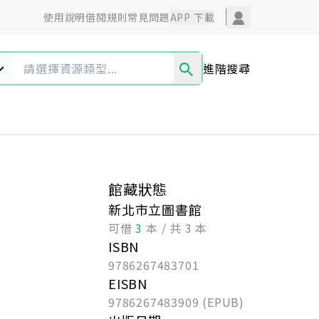
使用說明
借閱規則
常見問題
APP 下載
進階搜尋
圖文漫畫
藝術設計
超值專區
館藏狀態
新北市立圖書館
可借
3
本 / 共 3 本
ISBN
9786267483701
EISBN
9786267483909 (EPUB)