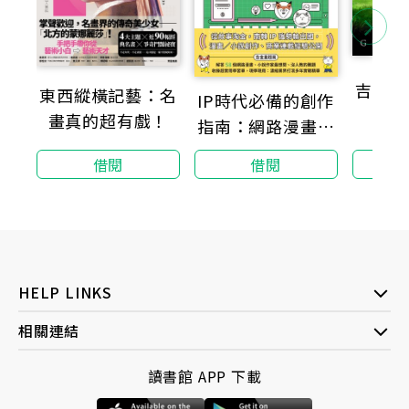
◎收藏米勒、複製米勒、超越米勒
梵谷最愛的作品之一，是農民畫家米勒的〈撒種者〉、
〈挖掘工〉、〈午睡〉……
吉卜力
東西縱橫記藝：名
他告訴弟弟西奧：
IP時代必備的創作
「如果你能再幫我多找幾幅來，我一定會很認真臨
畫真的超有戲！
指南：網路漫畫、
摹！」
網路小說作者最好
借閱
借閱
奇的58個FAQ
梵谷不只臨摹，還徹底模仿米勒，幾年之後他創作的
〈吃馬鈴薯的人〉，
成為展露才華的第一幅作品，
這幅畫雖有畫技上的缺陷，卻比米勒更真實表現出農民
生活（糞肥的臭味）。
（米勒雖然畫農民，現實生活中他其實是揮金如土富二
HELP LINKS
代）
相關連結
◎為了弟弟（賣畫），與印象派和解
讀書館 APP 下載
1884年，弟弟西奧希望他跟上「印象主義」這個新運動
時，