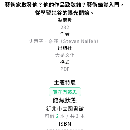
藝術家啟發他？他的作品致敬誰？藝術鑑賞入門，
從學習梵谷的眼光開始。
點閱數
232
作者
史蒂芬．奈菲（Steven Naifeh）
出版社
大是文化
格式
PDF
主題特展
實在有藝思
館藏狀態
新北市立圖書館
可借
2
本 / 共 3 本
ISBN