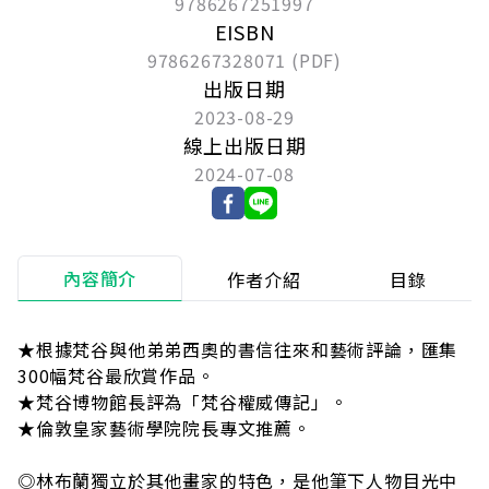
9786267251997
EISBN
9786267328071 (PDF)
出版日期
2023-08-29
線上出版日期
2024-07-08
內容簡介
作者介紹
目錄
★根據梵谷與他弟弟西奧的書信往來和藝術評論，匯集
300幅梵谷最欣賞作品。
★梵谷博物館長評為「梵谷權威傳記」。
★倫敦皇家藝術學院院長專文推薦。
◎林布蘭獨立於其他畫家的特色，是他筆下人物目光中