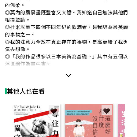
的溫柔。
◎莫內的風景畫既豐富又大膽。我知道自己無法與他們
相提並論。
◎杜米埃筆下四個不同年紀的飲酒者，是我認為最美麗
的事物之一。
◎我的注意力全放在真正存在的事物，是高更給了我勇
氣去想像。
◎「我的作品很多以日本美術為基礎。」其中有五個以
浮世繪作為畫中畫。
有人說梵谷是無師自通的天才、是割掉自己耳朵的瘋子
與狂人，
其他人也在看
但很少人知道，他的夢想之一，是成立一家企業，網羅
歐洲最優秀作品辦展覽。
因為在成為藝術家前，他曾在國際畫廊工作七年，培養
出非常獨特的鑑賞眼光。
只可惜，在轉行成為藝術家後，他短短的37歲人生，只
賣出一幅作品……