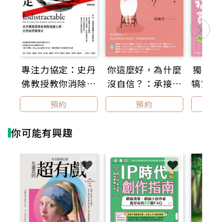
他的藝術創作事業，不如他的收藏鑑賞眼光。
從畫作乏人問津到成為現代藝術大師，誰是關鍵？
他的弟弟西奧（梵谷死後六個月他也過世）和弟媳，是
重要推手。
專注力協定：史丹
你這麼好，為什麼
獨居女
佛教授教你消除逃
沒自信？：承接內
犒賞：
作者史蒂芬．奈菲是普立茲傳記文學獎得主，
他的著作《梵谷的一生》，被紐約時報評為「梵谷傳記
避心理，自然而然
在脆弱，三階段重
圓的
預約
預約
權威」。
變專注【暢銷新裝
建穩固的自我，擺
版】
脫他人眼光，活出
本書彙整將近300幅經典作品，包括梵谷、林布蘭、米勒
你可能有興趣
自己喜歡的樣子
還有浮世繪，
透過梵谷與他弟弟西奧的書信往來和藝術評論，
讓世人看見這位大師的靈感來源：
哪些藝術家啟發他？他的作品致敬誰？他怎麼看待藝
術？
他的弟弟西奧和弟媳，又是如何讓他被世人看見。