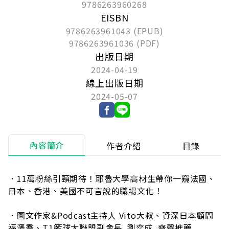
9786263960268
EISBN
9786263961043 (EPUB)
9786263961036 (PDF)
出版日期
2024-04-19
線上出版日期
2024-05-07
內容簡介
作者介紹
目錄
．11萬粉絲引頸期待！耶魯大學高材生帶你一窺法國、
日本、香港、美國不可言說的職場文化！
．圖文作家&Podcast主持人 Vito大叔、資深日本顧問
福澤喬、T1籃球大聯盟副會長 劉奕成 齊聲推薦