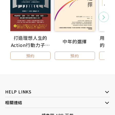
打造理想人生的
用商業
中年的選擇
Action行動力子彈
的人生
筆記：從時間管理
人生關
預約
預約
到目標實踐，只要
控財務
認真使用，改變就
際與
會發生
位，活
HELP LINKS
相關連結