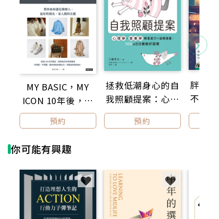
職場人生就像參加一場登高賽，跳脫舒適圈是成長必須
付出的代價。從青春到世故，走過十年的探索之路，下
一場未知的旅程才正要開始……
「我想將過去十年間發生的一切記錄下來，讓閱讀這些
故事的人能夠體驗那些對我來說非常珍貴的瞬間：有歡
笑、溫暖，也有寂寞，以及一點點的傷感。」 ──Jeff
胖卡咖
拯救低潮身心的自
C.
MY BASIC，MY
不需要
我照顧提案：心理
ICON 10年後，妳
學・營養學解憂處
仍然想穿的衣服
預約
預約
方×溫暖插畫，
100則日日療癒好
你可能有興趣
習慣