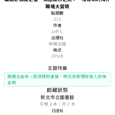
職場大冒險
點閱數
211
作者
Jeff C.
出版社
時報出版
格式
EPUB
主題特展
閱讀冶金術—經濟理財書展，帶您探索理財達人的掏
金樂
館藏狀態
新北市立圖書館
可借
2
本 / 共 3 本
ISBN