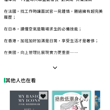
在法國，找工作時讓面試官一見鍾情，勝過擁有超完美
履歷；
在日本，讀懂空氣是職場求生的必備技能；
在香港，加班加好加滿是日常，享受生活才是奢侈；
在美國，向上管理比展現實力更重要……
踏出巴黎高等商學院及耶魯大學校門後，作者Jeff C.一
腳闖進外資金融圈的殘酷世界，遊走於法國、日本、香
港、美國各地，見識到各種光怪陸離的現象，也經歷了
其他人也在看
冷暖自知的人性考驗，深刻體悟到：路，不一定是人走
出來的，也可能是野獸隨時會出沒的地方。人生處處是
風險，置身詭譎多變的職場猶如野外求生，不能盲目地
前進，唯有保持清醒，才能活到最後。