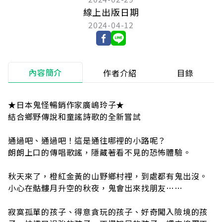
線上出版日期
2024-04-12
內容簡介
作者介紹
目錄
★日本鬼怪暢銷作家廣嶋玲子★
結合鄉野傳說和童謠詩歌的全新嘗試
通過吧、通過吧！這是通往哪裡的小路呢？
朗朗上口的傳唱歌謠，隱藏著看不見的恐怖體驗。
秋天來了，橙紅金黃的山野鄉村裡，到處都有鬼出沒。
小心在骷髏月升空的秋夜，鬼會出來找朋友……
寂寞孤單的孩子、得意貪玩的孩子、好奇闖入險境的孩