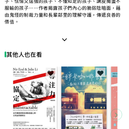
子、怯懦又逞強的孩子、不懂知足的孩子、調皮搗蛋不
服輸的孩子……作者揭露孩子們內心的脆弱陰暗面，藉
由鬼怪的制裁力量和長輩鄰里的理解守護，傳遞良善的
價值。
描寫四季變化的童謠詩歌！
有別於廣嶋玲子其他作品，「鬼迷藏」系列，運用朗朗
上口的童謠詩歌，描寫四季變化，以及遊戲的節奏感。
其他人也在看
書中章節包括：捉迷藏、打勾勾、丟沙包等，都是孩子
們非常熟悉的遊戲。賞月和抓蟲也是秋天有趣的活動，
作者擴大想像的空間，將每一個故事背景融入大自然的
變化，深入刻劃主角的內心層面。讓角色鮮活立體，充
滿戲劇張力，能引起讀者共鳴。
【本書特色】
˙全書約3萬字，可分章節閱讀，循序漸進加強閱讀力。
˙淺顯易懂、融合遊戲和自然的詩歌，可學習不同文體的
創作。
˙藉由無形的力量教導孩子辨別善惡是非，培養互助的人
際關係。