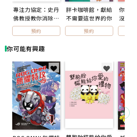
專注力協定：史丹
胖卡咖啡館，獻給
你這麼
推薦掛名
佛教授教你消除逃
不需要這世界的你
沒自信
吳在媖／兒童文學作家、聊齋史記線上課程講師
避心理，自然而然
在脆弱
預約
預約
何敬堯／奇幻作家
變專注【暢銷新裝
建穩固
陳家盈／翻轉讀書繪文學工作坊負責人
版】
脫他人
顏志豪／兒童文學作家
你可能有興趣
自己
推薦短語
陳家盈／翻轉讀書繪文學工作坊負責人
廣嶋玲子的兒童讀物往往縈繞著神秘、玄怪、奇幻
與魔神鬼魅，然而這次的《鬼童謠》則是突破了另一個
閱讀的高度，它成功的將我們的感官神經挑起，令人不
由自主的隨著充滿韻律的詩歌童謠不寒而慄；戲劇的張
力則是從看似優雅芬芳的文字中瀰漫，溢出的恐懼是輕
盈且矛盾的。幢幢鬼影的村莊、玩著遊戲的孩子，季節
與詩編織成這系列的浪漫鬼故事，邀請大家來試膽！誠
摯推薦！
雙胞胎貓熊給你愛