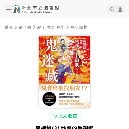
首頁
電子書
親子 教育 兒少
兒少讀物
加入收藏
鬼迷藏(3) 骷髏的手鞠歌