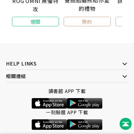
ROG OMNI 無懼特
妖怪小
的禮物
攻
校裡
何敬堯／奇幻作家
本書作者筆簡意深，翻卷一笑或驚心之餘，同時也
預約
借閱
探索傳統習俗的價值觀、如何經營人際關係，並以智慧
和勇氣面對各種挑戰。
【適讀年齡】12歲以上
HELP LINKS
相關連結
讀書館 APP 下載
一刻鯨選 APP 下載