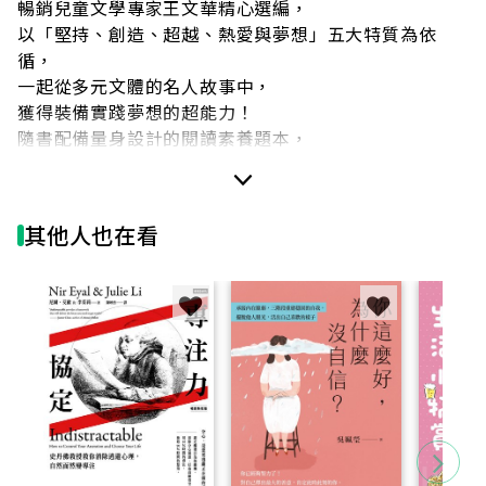
暢銷兒童文學專家王文華精心選編，
以「堅持、創造、超越、熱愛與夢想」五大特質為依
循，
一起從多元文體的名人故事中，
獲得裝備實踐夢想的超能力！
隨書配備量身設計的閱讀素養題本，
幫助你秒懂PISA和108課綱的閱讀策略
李貞慧 國中教師暨閱讀推廣人｜林季儒 銘傳國中閱讀推
其他人也在看
動教師｜
林怡辰 《從讀到寫》作者｜陳志恆 諮商心理師&暢銷作
家
彭冠綸「館長小編的圖書館日常」版主｜羅怡君 親職溝
通作家與講師
一致好評推薦！
本書特色