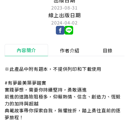
2023-08-31
線上出版日期
2024-04-02
內容簡介
作者介紹
目錄
※此產品中附有題本，不提供列印和下載使用
#有夢最美築夢踏實
實踐夢想，需要你持續堅持，勇敢邁進
前進的道路險阻極多，仰賴熱情、信念、創造力、恆毅
力的加持與超越
典範故事帶你探索自我，無懼挫折，踏上勇往直前的逐
夢旅程！