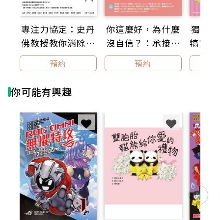
特色1 暢銷兒童文學作家王文華老師精選20篇名人故
事，引領少年讀者參考名人成功築夢經驗，一起堅持努
專注力協定：史丹
你這麼好，為什麼
獨居女
力，往夢想前進。
佛教授教你消除逃
沒自信？：承接內
犒賞：
特色2 各篇附有「元氣早報」專欄，引導讀者多面向理
解成功與夢想模樣，進行延伸思辨，提升閱讀理解。
避心理，自然而然
在脆弱，三階段重
圓的
預約
預約
特色3 特別配備由品學堂針對選文編寫的《閱讀素養題
變專注【暢銷新裝
建穩固的自我，擺
本》，幫助你秒懂108課綱的長文閱讀策略。
版】
脫他人眼光，活出
特色4 《晨讀10分鐘：人物故事集》改版新編，學習重
你可能有興趣
自己喜歡的樣子
要名人奮鬥精神。
特色5 內附「閱讀性向測驗」，幫助青少年讀者了解自
己，添加面對未知挑戰的信心。
你知道麥當勞創辦人在成功之前是紙杯銷售員嗎？
蘋果創辦人賈伯斯居然曾被自己創辦的公司開除？
課本中會出現的「徐霞客」，居然是街景記錄的先驅？
當全世界都潑你冷水時，是該放棄還是繼續堅持？
相信印度國父甘地、微軟創辦人比爾蓋茲等人的故事能
帶給你答案！