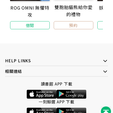
獲獎無數的知名兒童文學作家王文華，
雙胞胎貓熊給你愛
ROG OMNI 無懼特
妖怪小
特別選編收錄多元敘事文體的名人故事，
的禮物
攻
校裡
搭配文末「元氣早報」專欄與「閱讀性向測驗」，
以幽默風趣口吻，描述名人在的奮鬥過往。
預約
借閱
二十篇精采不凡的人生故事，從「我堅持」、「我創
造」、「我超越」、「我熱愛」到「我夢想」五種逐夢
體質切入，引領讀者在追尋夢想的道路上失落不安時，
透過古今中外的名人故事，挖掘可複製模仿的成功祕
訣，
了解在成功之前，他們做了哪些堅持與努力，
HELP LINKS
讓他們從平凡的人進化成不一樣的大人物，從中學習成
相關連結
長、反思與提升。
★隨書配備「閱讀素養題本」一本。由《閱讀理解》學
讀書館 APP 下載
習誌編輯團隊為書中選文量身設計，每道提問均有清楚
具體的評量目標，分為擷取訊息、統整解釋、省思評鑑
三層次，搭配最後的詳解，期待讀者透過對文本的再次
一刻鯨選 APP 下載
探訪，有效提升閱讀理解與思考探究，從閱讀素養獲得
面對生活各種問題的關鍵能力！