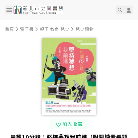
首頁
電子書
親子 教育 兒少
兒少讀物
加入收藏
晨讀10分鐘：堅持夢想我前進（附閱讀素養題