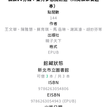
本）
點閱數
144
作者
王文華、陳雅慧、蘇育琪、馬 岳琳、謝其濬、胡妙芬等
出版社
親子天下
格式
EPUB
館藏狀態
新北市立圖書館
可借
3
本 / 共 3 本
ISBN
9786263054806
EISBN
9786263054943 (EPUB)
出版日期