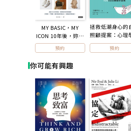
透過
拯救低潮身心的
MY BASIC，MY
照顧提案：心理
‧清
ICON 10年後，妳仍
高效
營養學解憂處方
然想穿的衣服
預約
預約
‧量
暖插畫，100則
‧聰
療癒好習慣
創意
你可能有興趣
‧家
承。
我們
取決