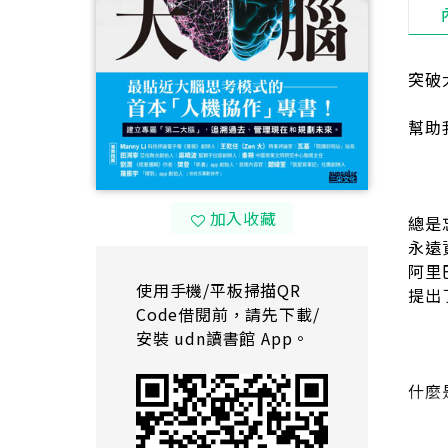
突破
幫助
加入收藏
總是
永遠
阿里
使用手機/平板掃描QR
提出
Code借閱前，請先下載/
安裝 udn讀書館 App。
什麼
第二