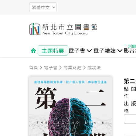
主題特展
電子書
電子雜誌
影音
首頁
文學
新聞時事
文史哲
電子書
生活休閒
商業管理
商業財經
閱讀藝文
心靈勵志
成功法
休閒生活
時尚風格
社會人文
樂活運
親子
外文書
觀光旅遊
親子 教育 兒少
第二
點
作
出
格