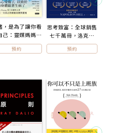
打造理想
緒，是為了讓你看
思考致富：全球銷售
Action行
自己：靈媒媽媽的
七千萬冊，洛克菲
生更輕鬆、更
記：從時間
心靈解答書6
勒、福特、卡內基的
預約
預約
預約
未來。
標實踐，只
財富締造機密
決策、發現新
用，改變
朽和百年傳