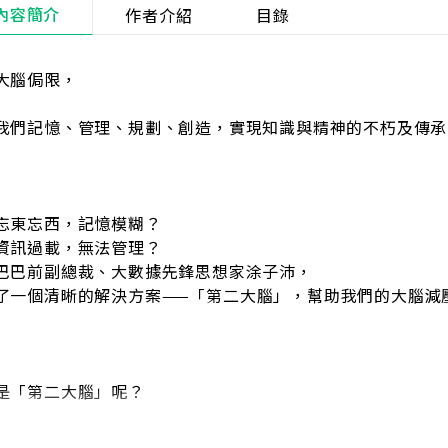
內容簡介
作者介紹
目錄
大腦侷限，
我們記憶、管理、規劃、創造，實現知識與精神的不朽及傳承
忘東忘西，記憶模糊？
資訊過載，無法管理？
巴巴前副總裁、大數據先鋒思想家涂子沛，
了一個清晰的解決方案——「第二大腦」，幫助我們的大腦減
是「第二大腦」呢？
大腦是我們大腦的數位副本，透過記錄、備份大腦思考經歷過