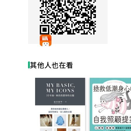
成的
像是
法、
收穫
我們
如何
其他人也在看
本書
它與
大特
‧承
體系
‧仿
和去
‧多
打盡
透過