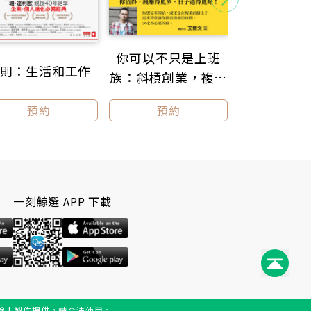
你可以不只是上班
大人學破局
則：生活和工作
族：斜槓創業，複業
關鍵小事看
多賺多自由的27天
局【大人的S
預約
預約
預約
行動計畫
Talk 1】
一刻鯨選 APP 下載
線上製作提供，請合法使用。