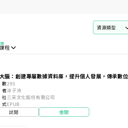
資源類型
課程
動
教育
商業財經
心理成長
資訊電腦
語言學習
自然科普
疾病照護
語言學習與教材
失智專科
言情 輕小說
醫療保健
大腦：創建專屬數據資料庫，提升個人發展，傳承數
閱數
295
者
涂子沛
版社
三采文化股份有限公司
式
EPUB
試閱
借閱