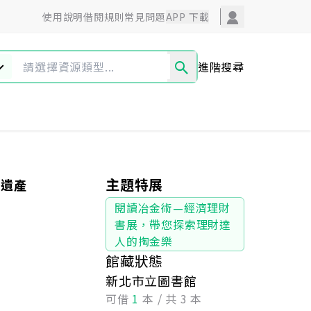
使用說明
借閱規則
常見問題
APP 下載
進階搜尋
圖文漫畫
藝術設計
超值專區
主題特展
位遺產
閱讀冶金術—經濟理財
書展，帶您探索理財達
人的掏金樂
館藏狀態
新北市立圖書館
可借
1
本 / 共 3 本