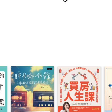
。
一個外部數位記憶體，可以記錄、保存、組織、檢索大腦中任
看到的任何有價值的資訊、正在實施的所有計劃和項目、獲得
等等。還可以不斷整合和分析我們的記錄，發現和創建有價值
「記憶」和「思考」1+1＞2。
打造第二大腦？
以一款免費、新興的筆記軟體工具「logseq」為範例。
傳統筆記軟體不同，無須架構、直覺操作，任何時間隨想隨記
色：
襲卡片盒筆記術的精神：利用「索引編號」將相關資訊串聯起
。
大腦的神經網路：透過「標籤」和「雙向連結」功能，思考每
處。
元強大的筆記管理系統：知識紀錄、待辦項目、個人日記、備
。
這個「第二大腦」可以幫助我們縮短思考時間，做出聰明決策