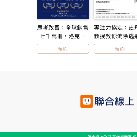
專注力協定：史
思考致富：全球銷售
教授教你消除逃
七千萬冊，洛克菲
理，自然而然變
勒、福特、卡內基的
預約
預約
【暢銷新裝版
財富締造機密
聯合線上公司 著作權所有 © udn.c