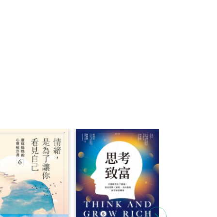
何有意義的想
的所有啟發和
的連結，幫助
。同時具備三
來成一個知識
筆資訊的來源
忘訊息，一網
！