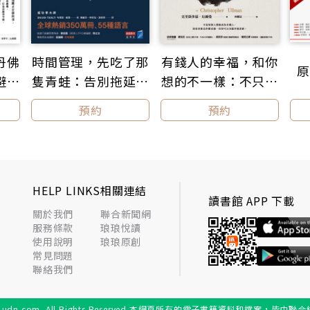
丹佛
時間管理，先吃了那
有錢人的幸福，和你
原
避心
隻青蛙：告別拖延，
想的不一樣：不只變
專注
布萊恩．崔西高效時
有錢，還能長智慧！
預約
預約
】
間管理21法則
從美國1%頂層億萬
富豪，到泊車老弟都
適用的富足心法
HELP LINKS
相關連結
讀書館 APP 下載
關於我們
聯合新聞網
服務條款
琅琅悅讀
使用說明
琅琅原創
常見問題
聯絡我們
om. All Rights Reserved.
本網頁所有的電子書籍資料和檔案，皆由聯合