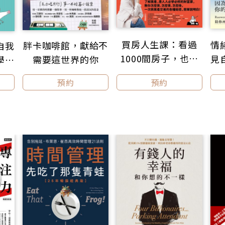
「第二大腦」，可以幫助我們：
買房人生課：看過
情
胖卡咖啡館，獻給不
自我
1000間房子，也梳
見
需要這世界的你
學・
晰管理：實現大量資訊的紀錄和整理，為生物大腦減壓，讓人
理人生百態，濃縮
。
×溫
預約
預約
化分析：透過對資訊的比對，可以追溯過去、管理現在和規劃
15年買屋經驗，實
日日
明決策：借助數位記憶庫縮短思考時間，普通人也可以作聰明
戰女神邱愛莉的42
。
個精煉心法大公開！
族傳承：借助第二大腦，打造個人遺產，實現知識和精神的不
會度過怎樣的一生，
於我們一生能獲得什麼樣的訊息以及如何使用它們。