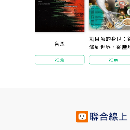
虱目魚的身世：
盲區
灣到世界，從產
餐桌的完全考
推薦
推薦