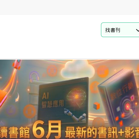
找書刊
商業財經
資訊電腦
自然科普
語言學習與教材
教育 兒少
言情 輕小說
醫療保健