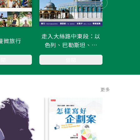
走入大絲路中東段：以
初刻
慢微旅行
色列、巴勒斯坦、約
旦、黎巴嫩、敘利亞五
借閱
借閱
國19個世界遺產紀行
更多