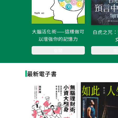
大腦活化術——這樣做可
白虎之咒：
以增強你的記憶力
借閱
借
最新電子書