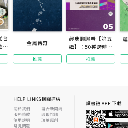
從台
經典聯聯看【第五
蓮
金鳳傳奇
地到
輯】：50種跨時代
察
經典名家導讀
推薦
推薦
HELP LINKS
相關連結
讀書館 APP 下載
關於我們
聯合新聞網
服務條款
琅琅悅讀
使用說明
琅琅原創
常見問題