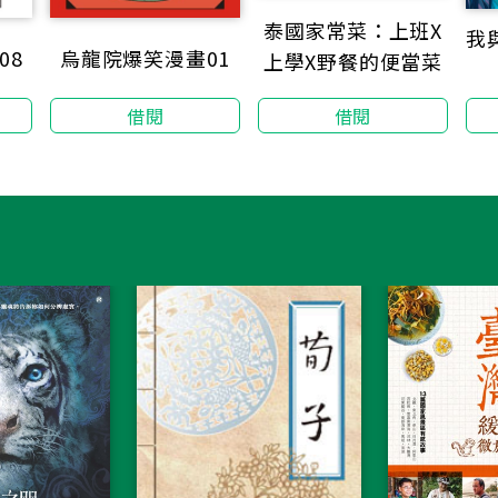
泰國家常菜：上班X
我
08
烏龍院爆笑漫畫01
上學X野餐的便當菜
借閱
借閱