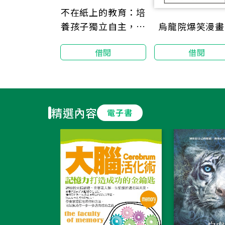
不在紙上的教育：培
烏龍院爆笑漫畫
養孩子獨立自主，一
生愛學習的澳洲教育
借閱
借閱
精選內容
電子書