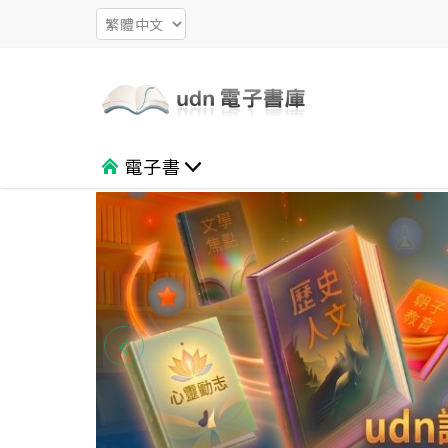
電子書
文學
生活休閒
心靈勵志
社會人文
超值專區
外文書
觀光旅遊
親子 