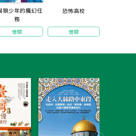
與狼少年的魔幻任
恐怖高校
烏龍院爆笑
務
借閱
借閱
借閱