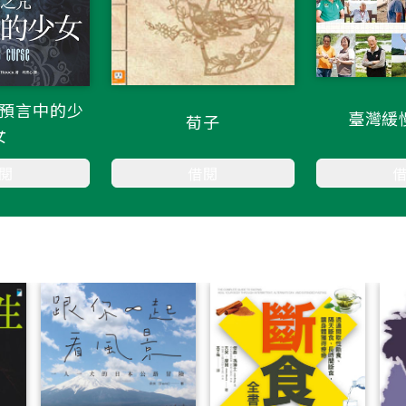
預言中的少
臺灣緩
荀子
女
閱
借閱