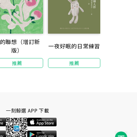
的聯想（增訂新
一夜好眠的日常練習
版）
推薦
推薦
一刻鯨選 APP 下載