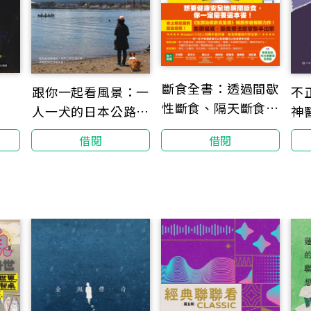
斷食全書：透過間歇
不
跟你一起看風景：一
性斷食、隔天斷食、
神
人一犬的日本公路冒
長時間斷食，讓身體
險
借閱
借閱
獲得療癒