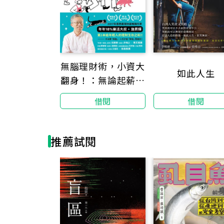
無腦理財術，小資大
如此人生
翻身！：無論起薪多
少都受用的超簡單投
借閱
借閱
資法
推薦試閱