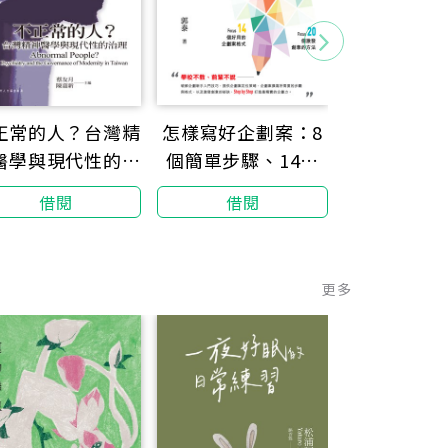
我的選擇，
怎樣寫好企劃案：8
正常的人？台灣精
活得更好：
個簡單步驟、14個
醫學與現代性的治
年、創業青
好用的企劃案格式、
理
借閱
借閱
借閱
教師，總統
20個激發創意的方
主徐凡甘的
法
更多