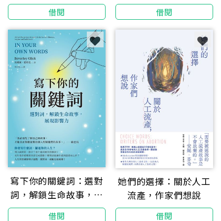
序的崩壞與重組
借閱
借閱
寫下你的關鍵詞：選對
她們的選擇：關於人工
詞，解鎖生命故事，展
流產，作家們想說
現影響力
借閱
借閱