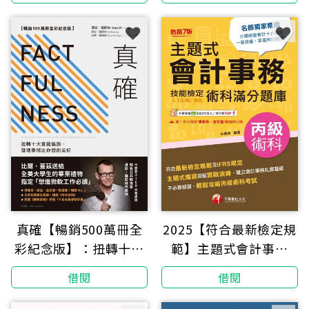
真確【暢銷500萬冊全
2025【符合最新檢定規
彩紀念版】：扭轉十大
範】主題式會計事務
直覺偏誤，發現事情比
（人工記帳、資訊）丙
借閱
借閱
你想的美好
級 技能檢定術科滿分題
庫（七版）〔會計丙級