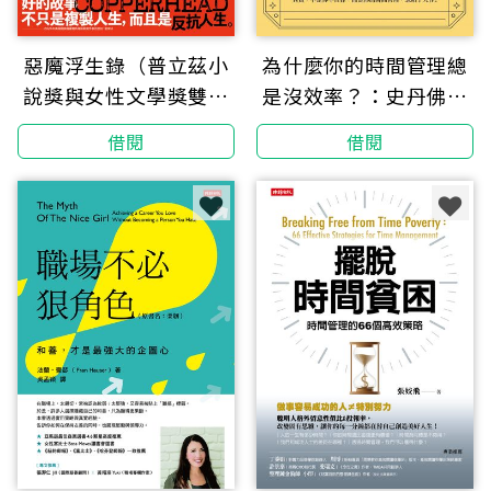
惡魔浮生錄（普立茲小
為什麼你的時間管理總
說獎與女性文學獎雙冠
是沒效率？：史丹佛、
鉅著）
哈佛、麻省理工學
借閱
借閱
院……世界頂尖研究，
36個破解拖延、焦慮與
瞎忙的時間活用術