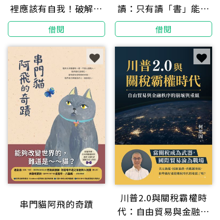
裡應該有自我！破解假
讀：只有讀「書」能得
性親密、有毒互動與關
到的答案，陪你走出每
借閱
借閱
係內耗
個人生低谷
川普2.0與關稅霸權時
串門貓阿飛的奇蹟
代：自由貿易與金融秩