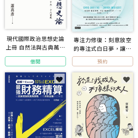
現代國際政治思想史論
專注力修復：刻意放空
上冊 自然法與古典萬民
的專注式白日夢，讓你
法的形成 十六—十八世
擺脫瞎忙╳激發創意╳
借閱
預約
紀
找回能量