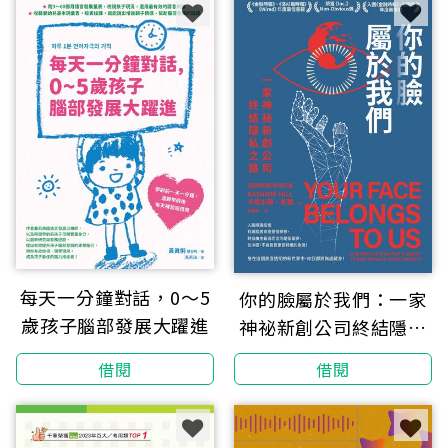
技術士〕
每天一分鐘對話，0～5
你的臉屬於我們：一家
歲孩子腦部發展大躍進
神祕新創公司終結隱私
之路
借閱
借閱