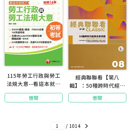
115年勞工行政與勞工
經典聯聯看【第八
法規大意--看這本就夠
輯】：50種跨時代經典
了［初等考試］
名家導讀
借閱
借閱
/ 1014