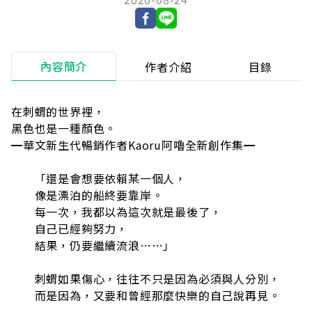
內容簡介
作者介紹
目錄
在刺蝟的世界裡，
黑色也是一種顏色。
━華文新生代暢銷作者Kaoru阿嚕全新創作集━
「還是會想要依賴某一個人，
像是漂泊的船終要靠岸。
每一次，我都以為這次就是最後了，
自己已經夠努力，
結果，仍要繼續流浪……」
刺蝟如果傷心，往往不只是因為必須與人分別，
而是因為，又要和曾經那麼快樂的自己說再見。