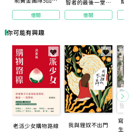
制黃金團隊5回全
關鍵
智者的最後一堂人
真試題＋詳解
──有時候，明以為傷口癒合了，仍有痛的幻覺。
生課
借閱
借閱
因為心是真的會痛的東西。
你可能有興趣
──有時候，我們只能自己慢慢代謝悲傷，假裝很
輕巧地說，
那個人的名字烙在心上總是忘不掉，看著別人卻還
是想起他。
──有時候，我們不可能忘記真的傷心的事，只能
接受。
如果暫時連接受也做不到，先放著就好，沒關係
的。
──總有一天，我們都不必再假扮自己很快樂，能
夠褪去保護色，僅僅一次也好。
寫給生
我與貍奴不出門
老派少女購物路線
倘若在刺蝟的世界中，黑色也是一種顏色，
生命中
那麼黑色的我們，可不可以是一種理直氣壯的存