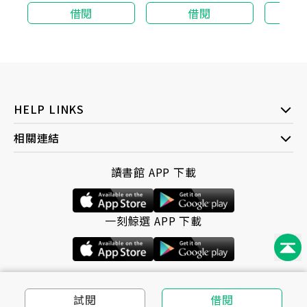
遇，都
在？
借閱
借閱
留
理直氣壯到或許有一天，不必再問刺蝟能不能被擁
抱，
而是學會，用自己的方式支撐自己，在不斷地一無
所有之後。
HELP LINKS
溫柔推薦
相關連結
LuckyLuLu／圖文作家
李豪／詩人
讀書館 APP 下載
筆枒町／作家
好評推薦
一刻鯨選 APP 下載
從碎裂到擁抱的過程中，找到與自己心中的黑色好
好相處的方式。──LuckyLuLu（圖文作家）
黑色是所有顏料的總和，她將所有喜怒哀樂都寫進
試閱
借閱