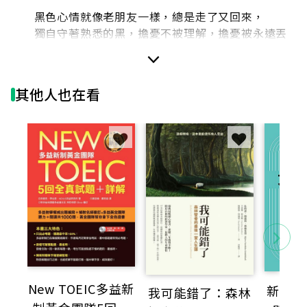
黑色心情就像老朋友一樣，總是走了又回來，
獨自守著熟悉的黑，擔憂不被理解，擔憂被永遠丟
下。
在情緒的反反覆覆之間，在陰影的或深或淺之間，
自認一直以來如刺蝟般小心翼翼融入社會、進入情
其他人也在看
感的Kaoru阿嚕，
傾筆寫下關於幸福的追求，關於傷心的種種細節。
咀嚼過往的過程並不愉快，但這樣的痛，反而是一
種治癒的過程。
全書是一遍又一遍與自己的私密對話，也是她為刺
蝟人們圈出的安全世界。
在Kaoru阿嚕的文字中，就彷彿經歷一段旅程，
從逃避，到疼痛，途經拼湊，留下瘀痕……
──有時候，我們沒有辦法往前走，只能原地踏
步。
New TOEIC多益新
新制多
我可能錯了：森林
其實是因為以為他會回來，他在心中從未走開。