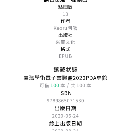
點閱數
13
作者
Kaoru阿嚕
出版社
采實文化
格式
EPUB
館藏狀態
臺灣學術電子書聯盟2020PDA專館
可借
100
本 / 共 100 本
ISBN
9789865071530
出版日期
2020-06-24
線上出版日期
2020-08-24