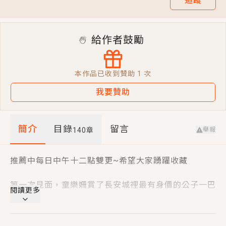
追蹤
短劇原著｜《離婚後，禁欲大佬爬墻偷吻小孕妻》坊間
傳聞，顧總沒有太太、不需要情人，卻寵愛著他的私人
醫生？！
給作者鼓勵
穿越｜《穿越遠古後成了野人娘子》你好，一起爬山
嗎？被男友推下山，直接穿越到遠古時代的那種......
本作品已收到贊助
1
次
我要贊助
簡介
目錄
留言
舉報
140
章
推薦中每日中午十二點雙更~希望大家踴躍收藏
第一次見面，童樂姍賞了長安城裡最有身價的公子一巴
閱讀更多
掌
第二次見面，她一個跟頭栽進人家懷裡！