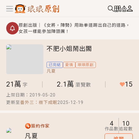
原創出版｜《女將，陣勢》用跆拳道踢出自己的道路，
女孩一樣能參加陣頭團！
創,作家招募｜華文小說創作首選！有機會獲得豐富廣宣
不肥小姐鬧出閣
資源、專屬服務與獨享福利！
小編心動書單｜《離婚你提的，二婚嫁大佬，你哭什
已完結
愛情
琅琅原創
麼？》追妻火葬場！前夫失憶移情別戀，她頭也不回找
凡夏
新歡，他居然還後悔了？
GL｜《夏日與檸檬與重疊世界》炎熱的夏日、檸檬的香
21萬
2.1萬
15
氣、互相愛慕的兩位少女，今夏最推純愛GL漫畫！
字
瀏覽數
BL｜《費洛蒙中毒》救命！特殊費洛蒙體質世界觀，無
上架日期：
2019-05-20
法抗拒的吸引力，已中毒Σ>―(〃°ω°〃)♡→
更新至
番外三：樹下成眠
2025-12-19
OMG你嚇到我了｜《陰陽鬼店》上班族買了房子模型，
但現實中買下的竟是屬於他的停屍櫃？！
4
10
簽約作家
作品數
追蹤數
言情｜《國語推行員》每個人心中都有一個連自己也無
凡夏
法改變的永恆， 他的一生將不由自主追逐著她……