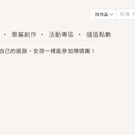
找作品
單篇創作
活動專區
儲值點數
自己的道路，女孩一樣能參加陣頭團！
會獲得豐富廣宣資源、專屬服務與獨享福利！
佬，你哭什麼？》追妻火葬場！前夫失憶移情別戀，
夏日、檸檬的香氣、互相愛慕的兩位少女，今夏最推純愛
世界觀，無法抗拒的吸引力，已中毒Σ>―(〃°ω°〃)
買了房子模型，但現實中買下的竟是屬於他的停屍櫃？
個連自己也無法改變的永恆， 他的一生將不由自主追逐