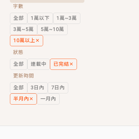
字數
短劇原著｜《離婚後，禁欲大佬爬墻偷吻
全部
1萬以下
1萬~3萬
穿越｜《穿越遠古後成了野人娘子》你好，
3萬~5萬
5萬~10萬
10萬以上
✕
狀態
全部
連載中
已完結
✕
更新時間
全部
3日內
7日內
半月內
✕
一月內