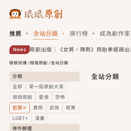
推薦
全站分類
排行榜
成為創作家
原創出版｜《女將，陣勢》用跆拳道踢出
News
創,作家招募｜華文小說創作首選！有機
琅琅悅讀
/
琅琅原創
/
全站分類
小編心動書單｜《離婚你提的，二婚嫁大
全站分類
分類
全部
第一屆原創大賞
GL｜《夏日與檸檬與重疊世界》炎熱的
琅琅原創
愛情
恐怖
BL｜《費洛蒙中毒》救命！特殊費洛蒙體質
犯罪
✕
異想
武俠
寫實
OMG你嚇到我了｜《陰陽鬼店》上班族
LGBT+
漫畫
言情｜《國語推行員》每個人心中都有一
條件篩選