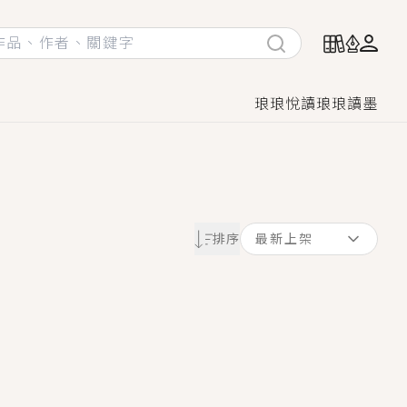
琅琅悅讀
琅琅讀墨
她頭也不回找新歡，他居然還後悔了？
排序
最新上架
GL漫畫！
♡→
！
著她……