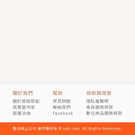
短劇原著｜《離婚後，禁欲大佬爬墻偷吻小孕妻》坊間
傳聞，顧總沒有太太、不需要情人，卻寵愛著他的私人
醫生？！
穿越｜《穿越遠古後成了野人娘子》你好，一起爬山
嗎？被男友推下山，直接穿越到遠古時代的那種......
關於我們
幫助
條款與政策
關於琅琅原創
常見問題
隱私權聲明
我要當作家
聯絡我們
會員服務條款
版權洽詢
facebook
數位商品服務條款
聯合線上公司 著作權所有 © udn.com. All Rights Reserved.