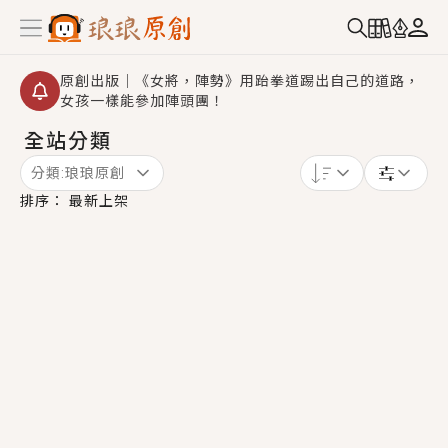
原創出版｜《女將，陣勢》用跆拳道踢出自己的道路，
女孩一樣能參加陣頭團！
全站分類
創,作家招募｜華文小說創作首選！有機會獲得豐富廣宣
資源、專屬服務與獨享福利！
分類:
琅琅原創
小編心動書單｜《離婚你提的，二婚嫁大佬，你哭什
排序：
最新上架
麼？》追妻火葬場！前夫失憶移情別戀，她頭也不回找
新歡，他居然還後悔了？
GL｜《夏日與檸檬與重疊世界》炎熱的夏日、檸檬的香
氣、互相愛慕的兩位少女，今夏最推純愛GL漫畫！
BL｜《費洛蒙中毒》救命！特殊費洛蒙體質世界觀，無
法抗拒的吸引力，已中毒Σ>―(〃°ω°〃)♡→
OMG你嚇到我了｜《陰陽鬼店》上班族買了房子模型，
但現實中買下的竟是屬於他的停屍櫃？！
言情｜《國語推行員》每個人心中都有一個連自己也無
法改變的永恆， 他的一生將不由自主追逐著她……