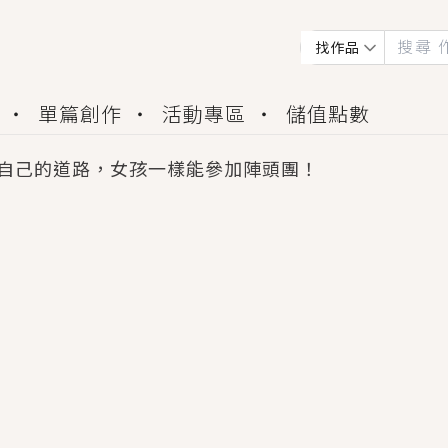
找作品
單篇創作
活動專區
儲值點數
自己的道路，女孩一樣能參加陣頭團！
會獲得豐富廣宣資源、專屬服務與獨享福利！
佬，你哭什麼？》追妻火葬場！前夫失憶移情別戀，
夏日、檸檬的香氣、互相愛慕的兩位少女，今夏最推純愛
世界觀，無法抗拒的吸引力，已中毒Σ>―(〃°ω°〃)
買了房子模型，但現實中買下的竟是屬於他的停屍櫃？
個連自己也無法改變的永恆， 他的一生將不由自主追逐