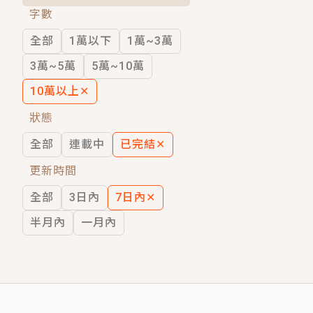
字數
短劇原著｜《離婚後，禁欲大佬爬墻偷吻
全部
1萬以下
1萬~3萬
穿越｜《穿越遠古後成了野人娘子》你好，
3萬~5萬
5萬~10萬
10萬以上
✕
狀態
全部
連載中
已完結
✕
更新時間
全部
3日內
7日內
✕
半月內
一月內