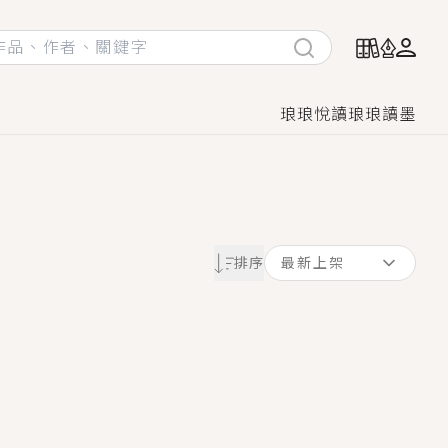
琅琅悅讀
琅琅讀墨
她頭也不回找新歡，他居然還後悔了？
排序
最新上架
GL漫畫！
♡→
！
著她……