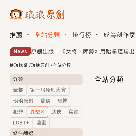
推薦
全站分類
排行榜
成為創作家
原創出版｜《女將，陣勢》用跆拳道踢出
News
創,作家招募｜華文小說創作首選！有機
琅琅悅讀
/
琅琅原創
/
全站分類
小編心動書單｜《離婚你提的，二婚嫁大
全站分類
分類
全部
第一屆原創大賞
GL｜《夏日與檸檬與重疊世界》炎熱的
琅琅原創
愛情
恐怖
BL｜《費洛蒙中毒》救命！特殊費洛蒙體質
犯罪
異想
✕
武俠
寫實
OMG你嚇到我了｜《陰陽鬼店》上班族
LGBT+
漫畫
言情｜《國語推行員》每個人心中都有一
條件篩選