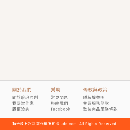
短劇原著｜《離婚後，禁欲大佬爬墻偷吻小孕妻》坊間
傳聞，顧總沒有太太、不需要情人，卻寵愛著他的私人
醫生？！
穿越｜《穿越遠古後成了野人娘子》你好，一起爬山
嗎？被男友推下山，直接穿越到遠古時代的那種......
關於我們
幫助
條款與政策
關於琅琅原創
常見問題
隱私權聲明
我要當作家
聯絡我們
會員服務條款
版權洽詢
facebook
數位商品服務條款
聯合線上公司 著作權所有 © udn.com. All Rights Reserved.