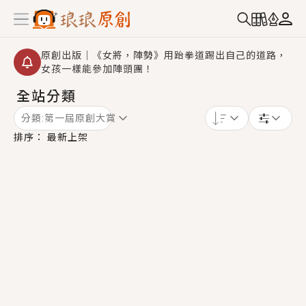
原創出版｜《女將，陣勢》用跆拳道踢出自己的道路，
女孩一樣能參加陣頭團！
全站分類
創,作家招募｜華文小說創作首選！有機會獲得豐富廣宣
資源、專屬服務與獨享福利！
分類:
第一屆原創大賞
小編心動書單｜《離婚你提的，二婚嫁大佬，你哭什
排序：
最新上架
麼？》追妻火葬場！前夫失憶移情別戀，她頭也不回找
新歡，他居然還後悔了？
GL｜《夏日與檸檬與重疊世界》炎熱的夏日、檸檬的香
氣、互相愛慕的兩位少女，今夏最推純愛GL漫畫！
BL｜《費洛蒙中毒》救命！特殊費洛蒙體質世界觀，無
法抗拒的吸引力，已中毒Σ>―(〃°ω°〃)♡→
OMG你嚇到我了｜《陰陽鬼店》上班族買了房子模型，
但現實中買下的竟是屬於他的停屍櫃？！
言情｜《國語推行員》每個人心中都有一個連自己也無
法改變的永恆， 他的一生將不由自主追逐著她……