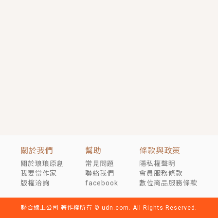
短劇原著｜《離婚後，禁欲大佬爬墻偷吻小孕妻》坊間
傳聞，顧總沒有太太、不需要情人，卻寵愛著他的私人
醫生？！
穿越｜《穿越遠古後成了野人娘子》你好，一起爬山
嗎？被男友推下山，直接穿越到遠古時代的那種......
關於我們
幫助
條款與政策
關於琅琅原創
常見問題
隱私權聲明
我要當作家
聯絡我們
會員服務條款
版權洽詢
facebook
數位商品服務條款
聯合線上公司 著作權所有 © udn.com. All Rights Reserved.