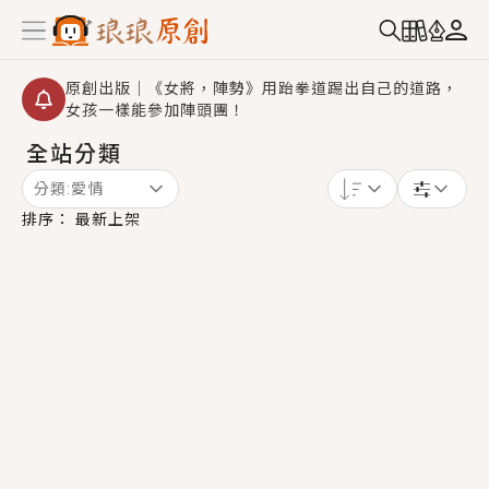
原創出版｜《女將，陣勢》用跆拳道踢出自己的道路，
女孩一樣能參加陣頭團！
全站分類
創,作家招募｜華文小說創作首選！有機會獲得豐富廣宣
資源、專屬服務與獨享福利！
分類:
愛情
小編心動書單｜《離婚你提的，二婚嫁大佬，你哭什
排序：
最新上架
麼？》追妻火葬場！前夫失憶移情別戀，她頭也不回找
新歡，他居然還後悔了？
GL｜《夏日與檸檬與重疊世界》炎熱的夏日、檸檬的香
氣、互相愛慕的兩位少女，今夏最推純愛GL漫畫！
BL｜《費洛蒙中毒》救命！特殊費洛蒙體質世界觀，無
法抗拒的吸引力，已中毒Σ>―(〃°ω°〃)♡→
OMG你嚇到我了｜《陰陽鬼店》上班族買了房子模型，
但現實中買下的竟是屬於他的停屍櫃？！
言情｜《國語推行員》每個人心中都有一個連自己也無
法改變的永恆， 他的一生將不由自主追逐著她……