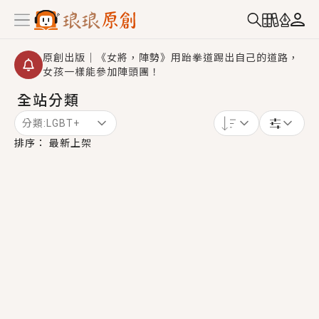
原創出版｜《女將，陣勢》用跆拳道踢出自己的道路，
女孩一樣能參加陣頭團！
全站分類
創,作家招募｜華文小說創作首選！有機會獲得豐富廣宣
資源、專屬服務與獨享福利！
分類:
LGBT+
小編心動書單｜《離婚你提的，二婚嫁大佬，你哭什
排序：
最新上架
麼？》追妻火葬場！前夫失憶移情別戀，她頭也不回找
新歡，他居然還後悔了？
GL｜《夏日與檸檬與重疊世界》炎熱的夏日、檸檬的香
氣、互相愛慕的兩位少女，今夏最推純愛GL漫畫！
BL｜《費洛蒙中毒》救命！特殊費洛蒙體質世界觀，無
法抗拒的吸引力，已中毒Σ>―(〃°ω°〃)♡→
OMG你嚇到我了｜《陰陽鬼店》上班族買了房子模型，
但現實中買下的竟是屬於他的停屍櫃？！
言情｜《國語推行員》每個人心中都有一個連自己也無
法改變的永恆， 他的一生將不由自主追逐著她……