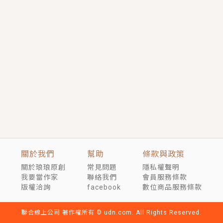
短劇原著｜《離婚後，禁欲大佬爬墻偷吻小孕妻》坊間
傳聞，顧總沒有太太、不需要情人，卻寵愛著他的私人
醫生？！
穿越｜《穿越遠古後成了野人娘子》你好，一起爬山
嗎？被男友推下山，直接穿越到遠古時代的那種......
關於我們
幫助
條款與政策
關於琅琅原創
常見問題
隱私權聲明
我要當作家
聯絡我們
會員服務條款
版權洽詢
facebook
數位商品服務條款
聯合線上公司 著作權所有 © udn.com. All Rights Reserved.