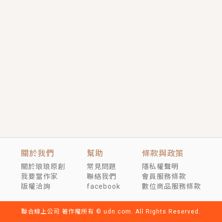
短劇原著｜《離婚後，禁欲大佬爬墻偷吻小孕妻》坊間
傳聞，顧總沒有太太、不需要情人，卻寵愛著他的私人
醫生？！
穿越｜《穿越遠古後成了野人娘子》你好，一起爬山
嗎？被男友推下山，直接穿越到遠古時代的那種......
關於我們
幫助
條款與政策
關於琅琅原創
常見問題
隱私權聲明
我要當作家
聯絡我們
會員服務條款
版權洽詢
facebook
數位商品服務條款
聯合線上公司 著作權所有 © udn.com. All Rights Reserved.