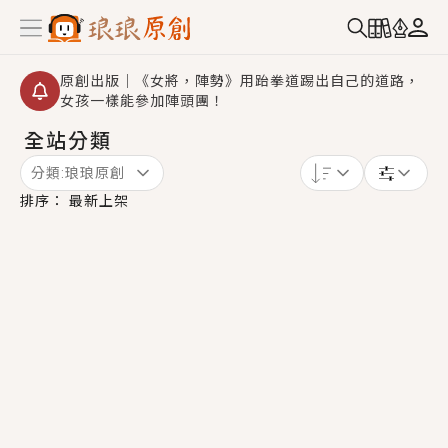
原創出版｜《女將，陣勢》用跆拳道踢出自己的道路，
女孩一樣能參加陣頭團！
全站分類
創,作家招募｜華文小說創作首選！有機會獲得豐富廣宣
資源、專屬服務與獨享福利！
分類:
琅琅原創
小編心動書單｜《離婚你提的，二婚嫁大佬，你哭什
排序：
最新上架
麼？》追妻火葬場！前夫失憶移情別戀，她頭也不回找
新歡，他居然還後悔了？
GL｜《夏日與檸檬與重疊世界》炎熱的夏日、檸檬的香
氣、互相愛慕的兩位少女，今夏最推純愛GL漫畫！
BL｜《費洛蒙中毒》救命！特殊費洛蒙體質世界觀，無
法抗拒的吸引力，已中毒Σ>―(〃°ω°〃)♡→
OMG你嚇到我了｜《陰陽鬼店》上班族買了房子模型，
但現實中買下的竟是屬於他的停屍櫃？！
言情｜《國語推行員》每個人心中都有一個連自己也無
法改變的永恆， 他的一生將不由自主追逐著她……