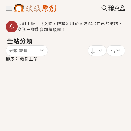
原創出版｜《女將，陣勢》用跆拳道踢出自己的道路，
女孩一樣能參加陣頭團！
全站分類
創,作家招募｜華文小說創作首選！有機會獲得豐富廣宣
資源、專屬服務與獨享福利！
分類:
愛情
小編心動書單｜《離婚你提的，二婚嫁大佬，你哭什
排序：
最新上架
麼？》追妻火葬場！前夫失憶移情別戀，她頭也不回找
新歡，他居然還後悔了？
GL｜《夏日與檸檬與重疊世界》炎熱的夏日、檸檬的香
氣、互相愛慕的兩位少女，今夏最推純愛GL漫畫！
BL｜《費洛蒙中毒》救命！特殊費洛蒙體質世界觀，無
法抗拒的吸引力，已中毒Σ>―(〃°ω°〃)♡→
OMG你嚇到我了｜《陰陽鬼店》上班族買了房子模型，
但現實中買下的竟是屬於他的停屍櫃？！
言情｜《國語推行員》每個人心中都有一個連自己也無
法改變的永恆， 他的一生將不由自主追逐著她……