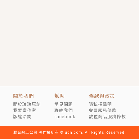
短劇原著｜《離婚後，禁欲大佬爬墻偷吻小孕妻》坊間
傳聞，顧總沒有太太、不需要情人，卻寵愛著他的私人
醫生？！
穿越｜《穿越遠古後成了野人娘子》你好，一起爬山
嗎？被男友推下山，直接穿越到遠古時代的那種......
關於我們
幫助
條款與政策
關於琅琅原創
常見問題
隱私權聲明
我要當作家
聯絡我們
會員服務條款
版權洽詢
facebook
數位商品服務條款
聯合線上公司 著作權所有 © udn.com. All Rights Reserved.