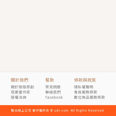
短劇原著｜《離婚後，禁欲大佬爬墻偷吻小孕妻》坊間
傳聞，顧總沒有太太、不需要情人，卻寵愛著他的私人
醫生？！
穿越｜《穿越遠古後成了野人娘子》你好，一起爬山
嗎？被男友推下山，直接穿越到遠古時代的那種......
關於我們
幫助
條款與政策
關於琅琅原創
常見問題
隱私權聲明
我要當作家
聯絡我們
會員服務條款
版權洽詢
facebook
數位商品服務條款
聯合線上公司 著作權所有 © udn.com. All Rights Reserved.