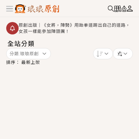
原創出版｜《女將，陣勢》用跆拳道踢出自己的道路，
女孩一樣能參加陣頭團！
全站分類
創,作家招募｜華文小說創作首選！有機會獲得豐富廣宣
資源、專屬服務與獨享福利！
分類:
琅琅原創
小編心動書單｜《離婚你提的，二婚嫁大佬，你哭什
排序：
最新上架
麼？》追妻火葬場！前夫失憶移情別戀，她頭也不回找
新歡，他居然還後悔了？
GL｜《夏日與檸檬與重疊世界》炎熱的夏日、檸檬的香
氣、互相愛慕的兩位少女，今夏最推純愛GL漫畫！
BL｜《費洛蒙中毒》救命！特殊費洛蒙體質世界觀，無
法抗拒的吸引力，已中毒Σ>―(〃°ω°〃)♡→
OMG你嚇到我了｜《陰陽鬼店》上班族買了房子模型，
但現實中買下的竟是屬於他的停屍櫃？！
言情｜《國語推行員》每個人心中都有一個連自己也無
法改變的永恆， 他的一生將不由自主追逐著她……