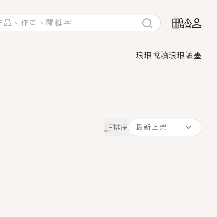
琅琅悅讀
琅琅讀墨
她頭也不回找新歡，他居然還後悔了？
排序
最新上架
GL漫畫！
♡→
！
著她……