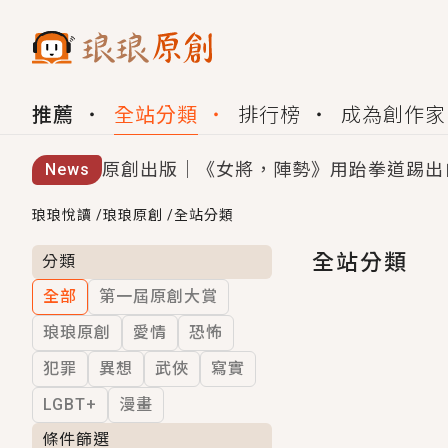
推薦
全站分類
排行榜
成為創作家
原創出版｜《女將，陣勢》用跆拳道踢出
News
創,作家招募｜華文小說創作首選！有機
琅琅悅讀
/
琅琅原創
/
全站分類
小編心動書單｜《離婚你提的，二婚嫁大
全站分類
分類
全部
第一屆原創大賞
GL｜《夏日與檸檬與重疊世界》炎熱的
琅琅原創
愛情
恐怖
BL｜《費洛蒙中毒》救命！特殊費洛蒙體質
犯罪
異想
武俠
寫實
OMG你嚇到我了｜《陰陽鬼店》上班族
LGBT+
漫畫
言情｜《國語推行員》每個人心中都有一
條件篩選