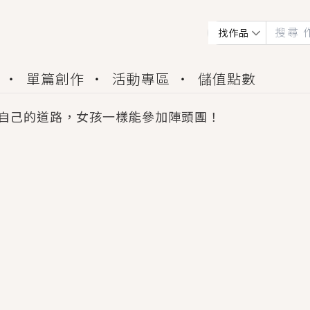
找作品
單篇創作
活動專區
儲值點數
自己的道路，女孩一樣能參加陣頭團！
會獲得豐富廣宣資源、專屬服務與獨享福利！
佬，你哭什麼？》追妻火葬場！前夫失憶移情別戀，
夏日、檸檬的香氣、互相愛慕的兩位少女，今夏最推純愛
世界觀，無法抗拒的吸引力，已中毒Σ>―(〃°ω°〃)
買了房子模型，但現實中買下的竟是屬於他的停屍櫃？
個連自己也無法改變的永恆， 他的一生將不由自主追逐