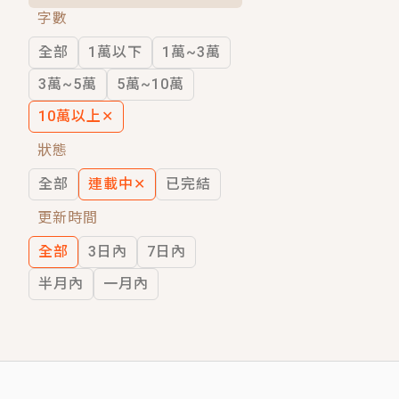
字數
短劇原著｜《離婚後，禁欲大佬爬墻偷吻
全部
1萬以下
1萬~3萬
穿越｜《穿越遠古後成了野人娘子》你好，
3萬~5萬
5萬~10萬
10萬以上
✕
狀態
全部
連載中
✕
已完結
更新時間
全部
3日內
7日內
半月內
一月內