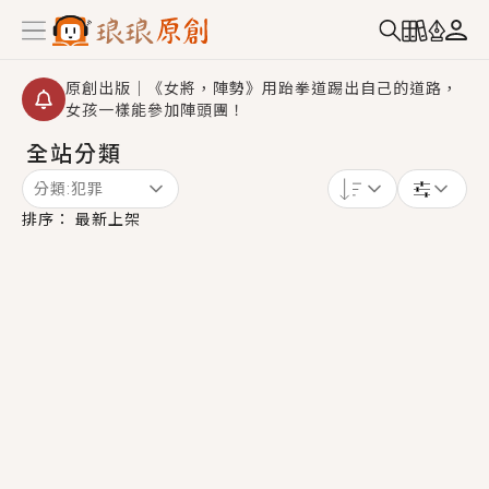
原創出版｜《女將，陣勢》用跆拳道踢出自己的道路，
女孩一樣能參加陣頭團！
全站分類
創,作家招募｜華文小說創作首選！有機會獲得豐富廣宣
資源、專屬服務與獨享福利！
分類:
犯罪
小編心動書單｜《離婚你提的，二婚嫁大佬，你哭什
排序：
最新上架
麼？》追妻火葬場！前夫失憶移情別戀，她頭也不回找
新歡，他居然還後悔了？
GL｜《夏日與檸檬與重疊世界》炎熱的夏日、檸檬的香
氣、互相愛慕的兩位少女，今夏最推純愛GL漫畫！
BL｜《費洛蒙中毒》救命！特殊費洛蒙體質世界觀，無
法抗拒的吸引力，已中毒Σ>―(〃°ω°〃)♡→
OMG你嚇到我了｜《陰陽鬼店》上班族買了房子模型，
但現實中買下的竟是屬於他的停屍櫃？！
言情｜《國語推行員》每個人心中都有一個連自己也無
法改變的永恆， 他的一生將不由自主追逐著她……