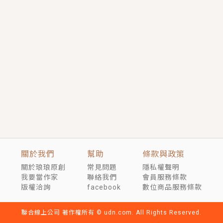
短劇原著｜《離婚後，禁欲大佬爬墻偷吻小孕妻》坊間
傳聞，顧總沒有太太、不需要情人，卻寵愛著他的私人
醫生？！
穿越｜《穿越遠古後成了野人娘子》你好，一起爬山
嗎？被男友推下山，直接穿越到遠古時代的那種......
關於我們
幫助
條款與政策
關於琅琅原創
常見問題
隱私權聲明
我要當作家
聯絡我們
會員服務條款
版權洽詢
facebook
數位商品服務條款
聯合線上公司 著作權所有 © udn.com. All Rights Reserved.