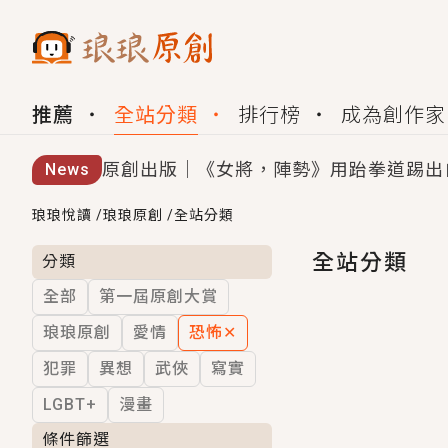
推薦
全站分類
排行榜
成為創作家
原創出版｜《女將，陣勢》用跆拳道踢出
News
創,作家招募｜華文小說創作首選！有機
琅琅悅讀
/
琅琅原創
/
全站分類
小編心動書單｜《離婚你提的，二婚嫁大
全站分類
分類
全部
第一屆原創大賞
GL｜《夏日與檸檬與重疊世界》炎熱的
琅琅原創
愛情
恐怖
✕
BL｜《費洛蒙中毒》救命！特殊費洛蒙體質
犯罪
異想
武俠
寫實
OMG你嚇到我了｜《陰陽鬼店》上班族
LGBT+
漫畫
言情｜《國語推行員》每個人心中都有一
條件篩選