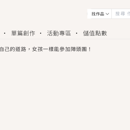
找作品
單篇創作
活動專區
儲值點數
自己的道路，女孩一樣能參加陣頭團！
會獲得豐富廣宣資源、專屬服務與獨享福利！
佬，你哭什麼？》追妻火葬場！前夫失憶移情別戀，
夏日、檸檬的香氣、互相愛慕的兩位少女，今夏最推純愛
世界觀，無法抗拒的吸引力，已中毒Σ>―(〃°ω°〃)
買了房子模型，但現實中買下的竟是屬於他的停屍櫃？
個連自己也無法改變的永恆， 他的一生將不由自主追逐