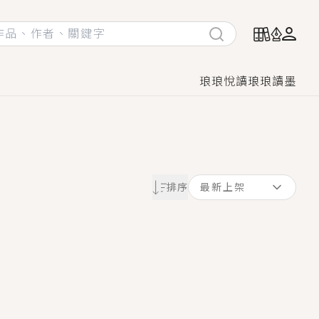
琅琅悅讀
琅琅讀墨
她頭也不回找新歡，他居然還後悔了？
排序
最新上架
GL漫畫！
♡→
！
著她……