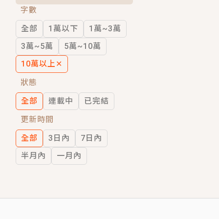
字數
短劇原著｜《離婚後，禁欲大佬爬墻偷吻
全部
1萬以下
1萬~3萬
穿越｜《穿越遠古後成了野人娘子》你好，
3萬~5萬
5萬~10萬
10萬以上
✕
狀態
全部
連載中
已完結
更新時間
全部
3日內
7日內
半月內
一月內