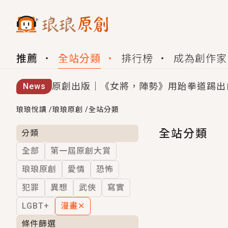
推薦
全站分類
排行榜
成為創作家
原創出版｜《女將，陣勢》用跆拳道踢出
News
創,作家招募｜華文小說創作首選！有機
琅琅悅讀
/
琅琅原創
/
全站分類
小編心動書單｜《離婚你提的，二婚嫁大
全站分類
分類
全部
第一屆原創大賞
GL｜《夏日與檸檬與重疊世界》炎熱的
琅琅原創
愛情
恐怖
BL｜《費洛蒙中毒》救命！特殊費洛蒙體質
犯罪
異想
武俠
寫實
OMG你嚇到我了｜《陰陽鬼店》上班族
LGBT+
漫畫
✕
言情｜《國語推行員》每個人心中都有一
條件篩選