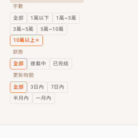
字數
短劇原著｜《離婚後，禁欲大佬爬墻偷吻
全部
1萬以下
1萬~3萬
穿越｜《穿越遠古後成了野人娘子》你好，
3萬~5萬
5萬~10萬
10萬以上
✕
狀態
全部
連載中
已完結
更新時間
全部
3日內
7日內
半月內
一月內