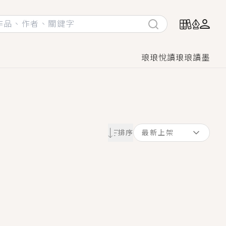
琅琅悅讀
琅琅讀墨
她頭也不回找新歡，他居然還後悔了？
排序
最新上架
GL漫畫！
♡→
！
著她……