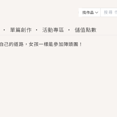
找作品
單篇創作
活動專區
儲值點數
自己的道路，女孩一樣能參加陣頭團！
會獲得豐富廣宣資源、專屬服務與獨享福利！
佬，你哭什麼？》追妻火葬場！前夫失憶移情別戀，
夏日、檸檬的香氣、互相愛慕的兩位少女，今夏最推純愛
世界觀，無法抗拒的吸引力，已中毒Σ>―(〃°ω°〃)
買了房子模型，但現實中買下的竟是屬於他的停屍櫃？
個連自己也無法改變的永恆， 他的一生將不由自主追逐