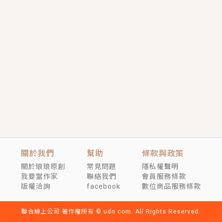
短劇原著｜《離婚後，禁欲大佬爬墻偷吻小孕妻》坊間
傳聞，顧總沒有太太、不需要情人，卻寵愛著他的私人
醫生？！
穿越｜《穿越遠古後成了野人娘子》你好，一起爬山
嗎？被男友推下山，直接穿越到遠古時代的那種......
關於我們
幫助
條款與政策
關於琅琅原創
常見問題
隱私權聲明
我要當作家
聯絡我們
會員服務條款
版權洽詢
facebook
數位商品服務條款
聯合線上公司 著作權所有 © udn.com. All Rights Reserved.