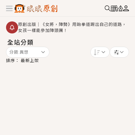
原創出版｜《女將，陣勢》用跆拳道踢出自己的道路，
女孩一樣能參加陣頭團！
全站分類
創,作家招募｜華文小說創作首選！有機會獲得豐富廣宣
資源、專屬服務與獨享福利！
分類:
異想
小編心動書單｜《離婚你提的，二婚嫁大佬，你哭什
排序：
最新上架
麼？》追妻火葬場！前夫失憶移情別戀，她頭也不回找
新歡，他居然還後悔了？
GL｜《夏日與檸檬與重疊世界》炎熱的夏日、檸檬的香
氣、互相愛慕的兩位少女，今夏最推純愛GL漫畫！
BL｜《費洛蒙中毒》救命！特殊費洛蒙體質世界觀，無
法抗拒的吸引力，已中毒Σ>―(〃°ω°〃)♡→
OMG你嚇到我了｜《陰陽鬼店》上班族買了房子模型，
但現實中買下的竟是屬於他的停屍櫃？！
言情｜《國語推行員》每個人心中都有一個連自己也無
法改變的永恆， 他的一生將不由自主追逐著她……