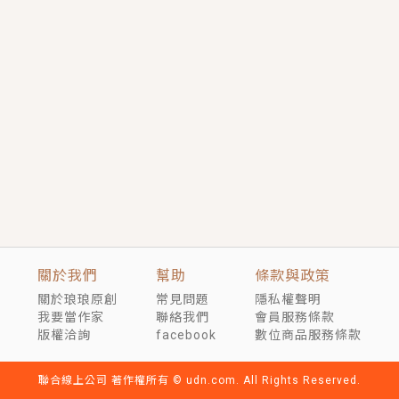
短劇原著｜《離婚後，禁欲大佬爬墻偷吻小孕妻》坊間
傳聞，顧總沒有太太、不需要情人，卻寵愛著他的私人
醫生？！
穿越｜《穿越遠古後成了野人娘子》你好，一起爬山
嗎？被男友推下山，直接穿越到遠古時代的那種......
關於我們
幫助
條款與政策
關於琅琅原創
常見問題
隱私權聲明
我要當作家
聯絡我們
會員服務條款
版權洽詢
facebook
數位商品服務條款
聯合線上公司 著作權所有 © udn.com. All Rights Reserved.