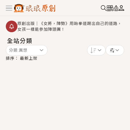
原創出版｜《女將，陣勢》用跆拳道踢出自己的道路，
女孩一樣能參加陣頭團！
全站分類
創,作家招募｜華文小說創作首選！有機會獲得豐富廣宣
資源、專屬服務與獨享福利！
分類:
異想
小編心動書單｜《離婚你提的，二婚嫁大佬，你哭什
排序：
最新上架
麼？》追妻火葬場！前夫失憶移情別戀，她頭也不回找
新歡，他居然還後悔了？
GL｜《夏日與檸檬與重疊世界》炎熱的夏日、檸檬的香
氣、互相愛慕的兩位少女，今夏最推純愛GL漫畫！
BL｜《費洛蒙中毒》救命！特殊費洛蒙體質世界觀，無
法抗拒的吸引力，已中毒Σ>―(〃°ω°〃)♡→
OMG你嚇到我了｜《陰陽鬼店》上班族買了房子模型，
但現實中買下的竟是屬於他的停屍櫃？！
言情｜《國語推行員》每個人心中都有一個連自己也無
法改變的永恆， 他的一生將不由自主追逐著她……