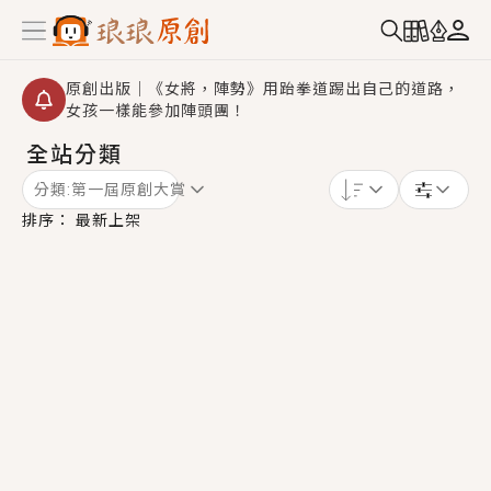
原創出版｜《女將，陣勢》用跆拳道踢出自己的道路，
女孩一樣能參加陣頭團！
全站分類
創,作家招募｜華文小說創作首選！有機會獲得豐富廣宣
資源、專屬服務與獨享福利！
分類:
第一屆原創大賞
小編心動書單｜《離婚你提的，二婚嫁大佬，你哭什
排序：
最新上架
麼？》追妻火葬場！前夫失憶移情別戀，她頭也不回找
新歡，他居然還後悔了？
GL｜《夏日與檸檬與重疊世界》炎熱的夏日、檸檬的香
氣、互相愛慕的兩位少女，今夏最推純愛GL漫畫！
BL｜《費洛蒙中毒》救命！特殊費洛蒙體質世界觀，無
法抗拒的吸引力，已中毒Σ>―(〃°ω°〃)♡→
OMG你嚇到我了｜《陰陽鬼店》上班族買了房子模型，
但現實中買下的竟是屬於他的停屍櫃？！
言情｜《國語推行員》每個人心中都有一個連自己也無
法改變的永恆， 他的一生將不由自主追逐著她……