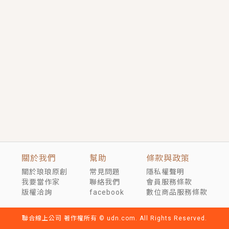
短劇原著｜《離婚後，禁欲大佬爬墻偷吻小孕妻》坊間
傳聞，顧總沒有太太、不需要情人，卻寵愛著他的私人
醫生？！
穿越｜《穿越遠古後成了野人娘子》你好，一起爬山
嗎？被男友推下山，直接穿越到遠古時代的那種......
關於我們
幫助
條款與政策
關於琅琅原創
常見問題
隱私權聲明
我要當作家
聯絡我們
會員服務條款
版權洽詢
facebook
數位商品服務條款
聯合線上公司 著作權所有 © udn.com. All Rights Reserved.