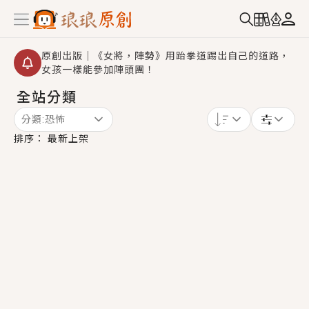
原創出版｜《女將，陣勢》用跆拳道踢出自己的道路，
女孩一樣能參加陣頭團！
全站分類
創,作家招募｜華文小說創作首選！有機會獲得豐富廣宣
資源、專屬服務與獨享福利！
分類:
恐怖
小編心動書單｜《離婚你提的，二婚嫁大佬，你哭什
排序：
最新上架
麼？》追妻火葬場！前夫失憶移情別戀，她頭也不回找
新歡，他居然還後悔了？
GL｜《夏日與檸檬與重疊世界》炎熱的夏日、檸檬的香
氣、互相愛慕的兩位少女，今夏最推純愛GL漫畫！
BL｜《費洛蒙中毒》救命！特殊費洛蒙體質世界觀，無
法抗拒的吸引力，已中毒Σ>―(〃°ω°〃)♡→
OMG你嚇到我了｜《陰陽鬼店》上班族買了房子模型，
但現實中買下的竟是屬於他的停屍櫃？！
言情｜《國語推行員》每個人心中都有一個連自己也無
法改變的永恆， 他的一生將不由自主追逐著她……