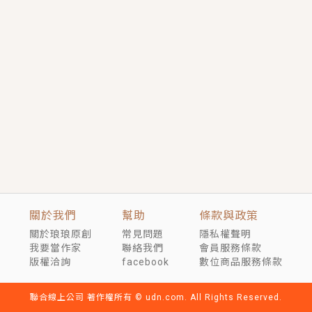
短劇原著｜《離婚後，禁欲大佬爬墻偷吻小孕妻》坊間
傳聞，顧總沒有太太、不需要情人，卻寵愛著他的私人
醫生？！
穿越｜《穿越遠古後成了野人娘子》你好，一起爬山
嗎？被男友推下山，直接穿越到遠古時代的那種......
關於我們
幫助
條款與政策
關於琅琅原創
常見問題
隱私權聲明
我要當作家
聯絡我們
會員服務條款
版權洽詢
facebook
數位商品服務條款
聯合線上公司 著作權所有 © udn.com. All Rights Reserved.