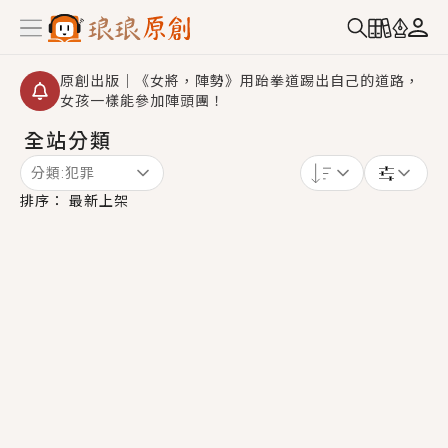
原創出版｜《女將，陣勢》用跆拳道踢出自己的道路，
女孩一樣能參加陣頭團！
全站分類
創,作家招募｜華文小說創作首選！有機會獲得豐富廣宣
資源、專屬服務與獨享福利！
分類:
犯罪
小編心動書單｜《離婚你提的，二婚嫁大佬，你哭什
排序：
最新上架
麼？》追妻火葬場！前夫失憶移情別戀，她頭也不回找
新歡，他居然還後悔了？
GL｜《夏日與檸檬與重疊世界》炎熱的夏日、檸檬的香
氣、互相愛慕的兩位少女，今夏最推純愛GL漫畫！
BL｜《費洛蒙中毒》救命！特殊費洛蒙體質世界觀，無
法抗拒的吸引力，已中毒Σ>―(〃°ω°〃)♡→
OMG你嚇到我了｜《陰陽鬼店》上班族買了房子模型，
但現實中買下的竟是屬於他的停屍櫃？！
言情｜《國語推行員》每個人心中都有一個連自己也無
法改變的永恆， 他的一生將不由自主追逐著她……