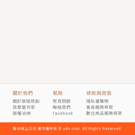
短劇原著｜《離婚後，禁欲大佬爬墻偷吻小孕妻》坊間
傳聞，顧總沒有太太、不需要情人，卻寵愛著他的私人
醫生？！
穿越｜《穿越遠古後成了野人娘子》你好，一起爬山
嗎？被男友推下山，直接穿越到遠古時代的那種......
關於我們
幫助
條款與政策
關於琅琅原創
常見問題
隱私權聲明
我要當作家
聯絡我們
會員服務條款
版權洽詢
facebook
數位商品服務條款
聯合線上公司 著作權所有 © udn.com. All Rights Reserved.