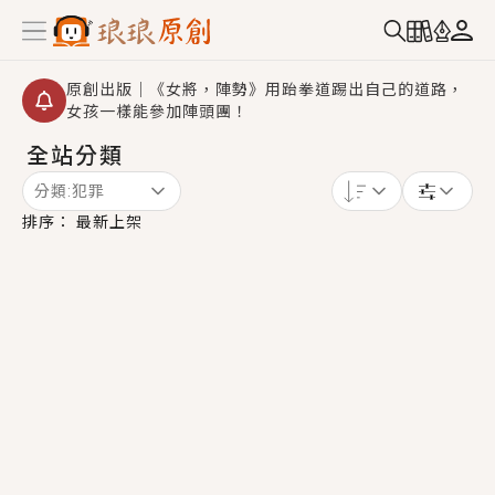
原創出版｜《女將，陣勢》用跆拳道踢出自己的道路，
女孩一樣能參加陣頭團！
全站分類
創,作家招募｜華文小說創作首選！有機會獲得豐富廣宣
資源、專屬服務與獨享福利！
分類:
犯罪
小編心動書單｜《離婚你提的，二婚嫁大佬，你哭什
排序：
最新上架
麼？》追妻火葬場！前夫失憶移情別戀，她頭也不回找
新歡，他居然還後悔了？
GL｜《夏日與檸檬與重疊世界》炎熱的夏日、檸檬的香
氣、互相愛慕的兩位少女，今夏最推純愛GL漫畫！
BL｜《費洛蒙中毒》救命！特殊費洛蒙體質世界觀，無
法抗拒的吸引力，已中毒Σ>―(〃°ω°〃)♡→
OMG你嚇到我了｜《陰陽鬼店》上班族買了房子模型，
但現實中買下的竟是屬於他的停屍櫃？！
言情｜《國語推行員》每個人心中都有一個連自己也無
法改變的永恆， 他的一生將不由自主追逐著她……