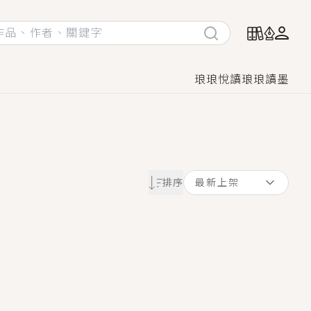
琅琅悅讀
琅琅讀墨
她頭也不回找新歡，他居然還後悔了？
排序
最新上架
GL漫畫！
♡→
！
著她……