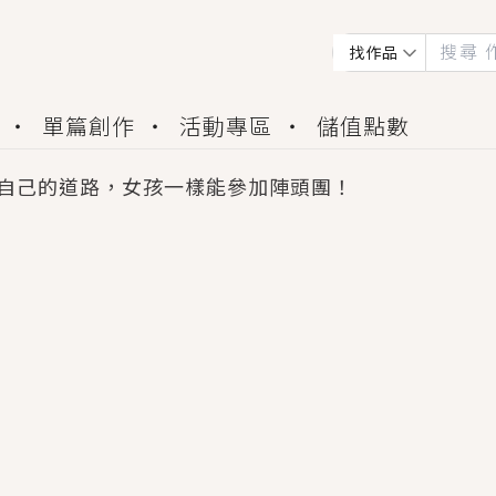
找作品
單篇創作
活動專區
儲值點數
自己的道路，女孩一樣能參加陣頭團！
會獲得豐富廣宣資源、專屬服務與獨享福利！
佬，你哭什麼？》追妻火葬場！前夫失憶移情別戀，
夏日、檸檬的香氣、互相愛慕的兩位少女，今夏最推純愛
世界觀，無法抗拒的吸引力，已中毒Σ>―(〃°ω°〃)
買了房子模型，但現實中買下的竟是屬於他的停屍櫃？
個連自己也無法改變的永恆， 他的一生將不由自主追逐