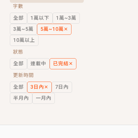
字數
短劇原著｜《離婚後，禁欲大佬爬墻偷吻
全部
1萬以下
1萬~3萬
穿越｜《穿越遠古後成了野人娘子》你好，
3萬~5萬
5萬~10萬
✕
10萬以上
狀態
全部
連載中
已完結
✕
更新時間
全部
3日內
✕
7日內
半月內
一月內