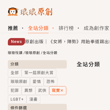
推薦
全站分類
排行榜
成為創作家
原創出版｜《女將，陣勢》用跆拳道踢出
News
創,作家招募｜華文小說創作首選！有機
琅琅悅讀
/
琅琅原創
/
全站分類
小編心動書單｜《離婚你提的，二婚嫁大
全站分類
分類
全部
第一屆原創大賞
GL｜《夏日與檸檬與重疊世界》炎熱的
琅琅原創
愛情
恐怖
BL｜《費洛蒙中毒》救命！特殊費洛蒙體質
犯罪
異想
武俠
寫實
✕
OMG你嚇到我了｜《陰陽鬼店》上班族
LGBT+
漫畫
言情｜《國語推行員》每個人心中都有一
條件篩選