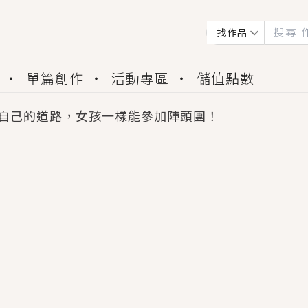
找作品
單篇創作
活動專區
儲值點數
自己的道路，女孩一樣能參加陣頭團！
會獲得豐富廣宣資源、專屬服務與獨享福利！
佬，你哭什麼？》追妻火葬場！前夫失憶移情別戀，
夏日、檸檬的香氣、互相愛慕的兩位少女，今夏最推純愛
世界觀，無法抗拒的吸引力，已中毒Σ>―(〃°ω°〃)
買了房子模型，但現實中買下的竟是屬於他的停屍櫃？
個連自己也無法改變的永恆， 他的一生將不由自主追逐