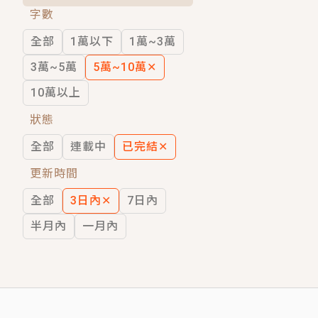
字數
短劇原著｜《離婚後，禁欲大佬爬墻偷吻
全部
1萬以下
1萬~3萬
穿越｜《穿越遠古後成了野人娘子》你好，
3萬~5萬
5萬~10萬
✕
10萬以上
狀態
全部
連載中
已完結
✕
更新時間
全部
3日內
✕
7日內
半月內
一月內