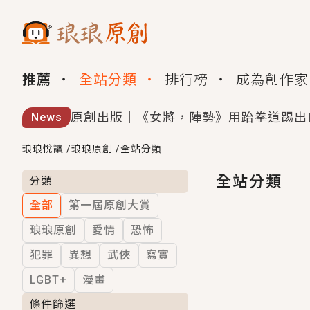
推薦
全站分類
排行榜
成為創作家
原創出版｜《女將，陣勢》用跆拳道踢出
News
創,作家招募｜華文小說創作首選！有機
琅琅悅讀
/
琅琅原創
/
全站分類
小編心動書單｜《離婚你提的，二婚嫁大
全站分類
分類
全部
第一屆原創大賞
GL｜《夏日與檸檬與重疊世界》炎熱的
琅琅原創
愛情
恐怖
BL｜《費洛蒙中毒》救命！特殊費洛蒙體質
犯罪
異想
武俠
寫實
OMG你嚇到我了｜《陰陽鬼店》上班族
LGBT+
漫畫
言情｜《國語推行員》每個人心中都有一
條件篩選