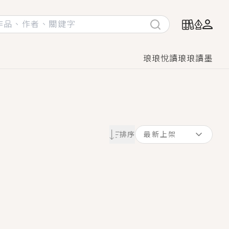
琅琅悅讀
琅琅讀墨
她頭也不回找新歡，他居然還後悔了？
排序
最新上架
GL漫畫！
♡→
！
著她……