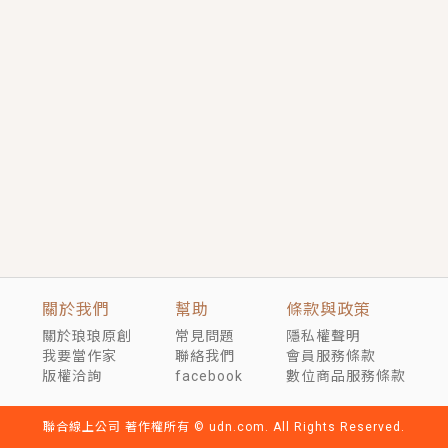
言情｜《國語推行員》每個人心中都有一個連自己也無
法改變的永恆， 他的一生將不由自主追逐著她……
短劇原著｜《離婚後，禁欲大佬爬墻偷吻小孕妻》坊間
傳聞，顧總沒有太太、不需要情人，卻寵愛著他的私人
醫生？！
穿越｜《穿越遠古後成了野人娘子》你好，一起爬山
嗎？被男友推下山，直接穿越到遠古時代的那種......
關於我們
幫助
條款與政策
關於琅琅原創
常見問題
隱私權聲明
我要當作家
聯絡我們
會員服務條款
版權洽詢
facebook
數位商品服務條款
聯合線上公司 著作權所有 © udn.com. All Rights Reserved.