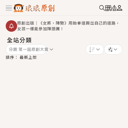
原創出版｜《女將，陣勢》用跆拳道踢出自己的道路，
女孩一樣能參加陣頭團！
全站分類
【重要公告】2026 城鎮韌性演習提醒～中部（8/10
14:30 ~ 15:00）及北部（8/13 14:30 ~ 15:00）將進
分類:
第一屆原創大賞
行「行動網路降速」演練，點擊查看詳細資訊＞＞
創,作家招募｜華文小說創作首選！有機會獲得豐富廣宣
排序：
最新上架
資源、專屬服務與獨享福利！
小編心動書單｜《離婚你提的，二婚嫁大佬，你哭什
麼？》追妻火葬場！前夫失憶移情別戀，她頭也不回找
新歡，他居然還後悔了？
GL｜《夏日與檸檬與重疊世界》炎熱的夏日、檸檬的香
氣、互相愛慕的兩位少女，今夏最推純愛GL漫畫！
BL｜《費洛蒙中毒》救命！特殊費洛蒙體質世界觀，無
法抗拒的吸引力，已中毒Σ>―(〃°ω°〃)♡→
OMG你嚇到我了｜《陰陽鬼店》上班族買了房子模型，
但現實中買下的竟是屬於他的停屍櫃？！