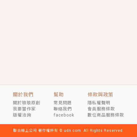
短劇原著｜《離婚後，禁欲大佬爬墻偷吻小孕妻》坊間
傳聞，顧總沒有太太、不需要情人，卻寵愛著他的私人
醫生？！
穿越｜《穿越遠古後成了野人娘子》你好，一起爬山
嗎？被男友推下山，直接穿越到遠古時代的那種......
關於我們
幫助
條款與政策
關於琅琅原創
常見問題
隱私權聲明
我要當作家
聯絡我們
會員服務條款
版權洽詢
facebook
數位商品服務條款
聯合線上公司 著作權所有 © udn.com. All Rights Reserved.