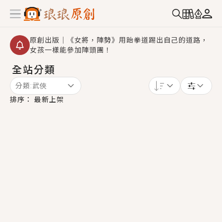
原創出版｜《女將，陣勢》用跆拳道踢出自己的道路，
女孩一樣能參加陣頭團！
全站分類
創,作家招募｜華文小說創作首選！有機會獲得豐富廣宣
資源、專屬服務與獨享福利！
分類:
武俠
小編心動書單｜《離婚你提的，二婚嫁大佬，你哭什
排序：
最新上架
麼？》追妻火葬場！前夫失憶移情別戀，她頭也不回找
新歡，他居然還後悔了？
GL｜《夏日與檸檬與重疊世界》炎熱的夏日、檸檬的香
氣、互相愛慕的兩位少女，今夏最推純愛GL漫畫！
BL｜《費洛蒙中毒》救命！特殊費洛蒙體質世界觀，無
法抗拒的吸引力，已中毒Σ>―(〃°ω°〃)♡→
OMG你嚇到我了｜《陰陽鬼店》上班族買了房子模型，
但現實中買下的竟是屬於他的停屍櫃？！
言情｜《國語推行員》每個人心中都有一個連自己也無
法改變的永恆， 他的一生將不由自主追逐著她……