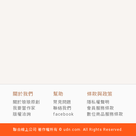
短劇原著｜《離婚後，禁欲大佬爬墻偷吻小孕妻》坊間
傳聞，顧總沒有太太、不需要情人，卻寵愛著他的私人
醫生？！
穿越｜《穿越遠古後成了野人娘子》你好，一起爬山
嗎？被男友推下山，直接穿越到遠古時代的那種......
關於我們
幫助
條款與政策
關於琅琅原創
常見問題
隱私權聲明
我要當作家
聯絡我們
會員服務條款
版權洽詢
facebook
數位商品服務條款
聯合線上公司 著作權所有 © udn.com. All Rights Reserved.