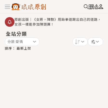
原創出版｜《女將，陣勢》用跆拳道踢出自己的道路，
女孩一樣能參加陣頭團！
全站分類
創,作家招募｜華文小說創作首選！有機會獲得豐富廣宣
資源、專屬服務與獨享福利！
分類:
愛情
小編心動書單｜《離婚你提的，二婚嫁大佬，你哭什
排序：
最新上架
麼？》追妻火葬場！前夫失憶移情別戀，她頭也不回找
新歡，他居然還後悔了？
GL｜《夏日與檸檬與重疊世界》炎熱的夏日、檸檬的香
氣、互相愛慕的兩位少女，今夏最推純愛GL漫畫！
BL｜《費洛蒙中毒》救命！特殊費洛蒙體質世界觀，無
法抗拒的吸引力，已中毒Σ>―(〃°ω°〃)♡→
OMG你嚇到我了｜《陰陽鬼店》上班族買了房子模型，
但現實中買下的竟是屬於他的停屍櫃？！
言情｜《國語推行員》每個人心中都有一個連自己也無
法改變的永恆， 他的一生將不由自主追逐著她……