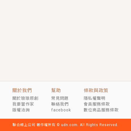
短劇原著｜《離婚後，禁欲大佬爬墻偷吻小孕妻》坊間
傳聞，顧總沒有太太、不需要情人，卻寵愛著他的私人
醫生？！
穿越｜《穿越遠古後成了野人娘子》你好，一起爬山
嗎？被男友推下山，直接穿越到遠古時代的那種......
關於我們
幫助
條款與政策
關於琅琅原創
常見問題
隱私權聲明
我要當作家
聯絡我們
會員服務條款
版權洽詢
facebook
數位商品服務條款
聯合線上公司 著作權所有 © udn.com. All Rights Reserved.