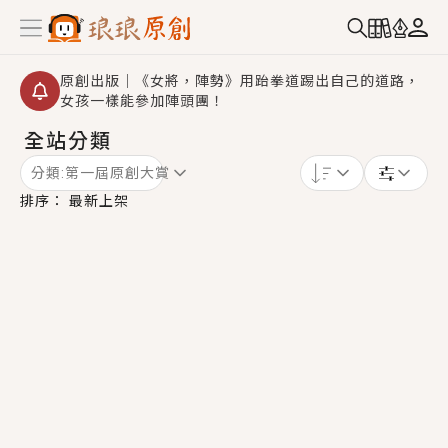
原創出版｜《女將，陣勢》用跆拳道踢出自己的道路，
女孩一樣能參加陣頭團！
全站分類
創,作家招募｜華文小說創作首選！有機會獲得豐富廣宣
資源、專屬服務與獨享福利！
分類:
第一屆原創大賞
小編心動書單｜《離婚你提的，二婚嫁大佬，你哭什
排序：
最新上架
麼？》追妻火葬場！前夫失憶移情別戀，她頭也不回找
新歡，他居然還後悔了？
GL｜《夏日與檸檬與重疊世界》炎熱的夏日、檸檬的香
氣、互相愛慕的兩位少女，今夏最推純愛GL漫畫！
BL｜《費洛蒙中毒》救命！特殊費洛蒙體質世界觀，無
法抗拒的吸引力，已中毒Σ>―(〃°ω°〃)♡→
OMG你嚇到我了｜《陰陽鬼店》上班族買了房子模型，
但現實中買下的竟是屬於他的停屍櫃？！
言情｜《國語推行員》每個人心中都有一個連自己也無
法改變的永恆， 他的一生將不由自主追逐著她……