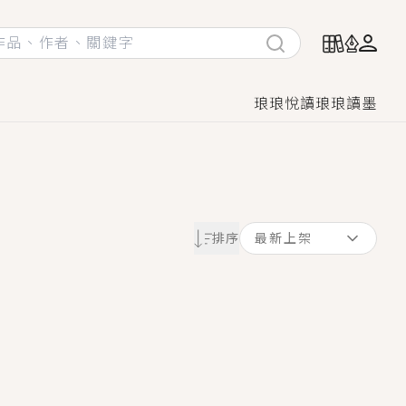
琅琅悅讀
琅琅讀墨
她頭也不回找新歡，他居然還後悔了？
排序
最新上架
GL漫畫！
♡→
！
著她……