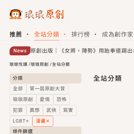
推薦
全站分類
排行榜
成為創作家
原創出版｜《女將，陣勢》用跆拳道踢出
News
創,作家招募｜華文小說創作首選！有機
琅琅悅讀
/
琅琅原創
/
全站分類
小編心動書單｜《離婚你提的，二婚嫁大
全站分類
分類
全部
第一屆原創大賞
GL｜《夏日與檸檬與重疊世界》炎熱的
琅琅原創
愛情
恐怖
BL｜《費洛蒙中毒》救命！特殊費洛蒙體質
犯罪
異想
武俠
寫實
OMG你嚇到我了｜《陰陽鬼店》上班族
LGBT+
漫畫
✕
言情｜《國語推行員》每個人心中都有一
條件篩選