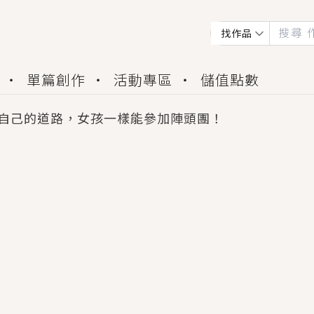
找作品
單篇創作
活動專區
儲值點數
自己的道路，女孩一樣能參加陣頭團！
會獲得豐富廣宣資源、專屬服務與獨享福利！
佬，你哭什麼？》追妻火葬場！前夫失憶移情別戀，
夏日、檸檬的香氣、互相愛慕的兩位少女，今夏最推純愛
世界觀，無法抗拒的吸引力，已中毒Σ>―(〃°ω°〃)
買了房子模型，但現實中買下的竟是屬於他的停屍櫃？
個連自己也無法改變的永恆， 他的一生將不由自主追逐