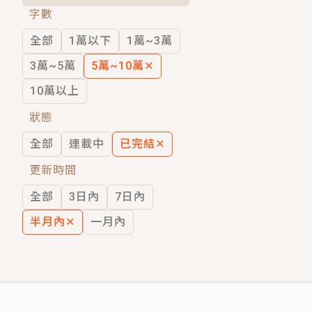
字數
短劇原著｜《離婚後，禁欲大佬爬墻偷吻
全部
1萬以下
1萬~3萬
穿越｜《穿越遠古後成了野人娘子》你好，
3萬~5萬
5萬~10萬
✕
10萬以上
狀態
全部
連載中
已完結
✕
更新時間
全部
3日內
7日內
半月內
✕
一月內