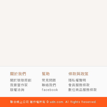
短劇原著｜《離婚後，禁欲大佬爬墻偷吻小孕妻》坊間
傳聞，顧總沒有太太、不需要情人，卻寵愛著他的私人
醫生？！
穿越｜《穿越遠古後成了野人娘子》你好，一起爬山
嗎？被男友推下山，直接穿越到遠古時代的那種......
關於我們
幫助
條款與政策
關於琅琅原創
常見問題
隱私權聲明
我要當作家
聯絡我們
會員服務條款
版權洽詢
facebook
數位商品服務條款
聯合線上公司 著作權所有 © udn.com. All Rights Reserved.