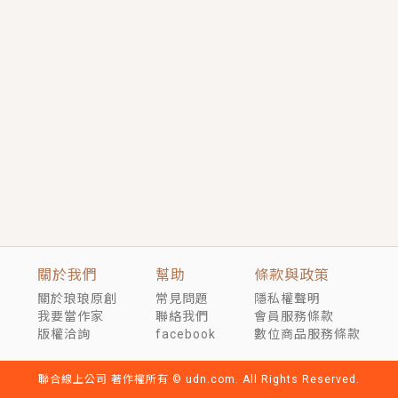
短劇原著｜《離婚後，禁欲大佬爬墻偷吻小孕妻》坊間
傳聞，顧總沒有太太、不需要情人，卻寵愛著他的私人
醫生？！
穿越｜《穿越遠古後成了野人娘子》你好，一起爬山
嗎？被男友推下山，直接穿越到遠古時代的那種......
關於我們
幫助
條款與政策
關於琅琅原創
常見問題
隱私權聲明
我要當作家
聯絡我們
會員服務條款
版權洽詢
facebook
數位商品服務條款
聯合線上公司 著作權所有 © udn.com. All Rights Reserved.