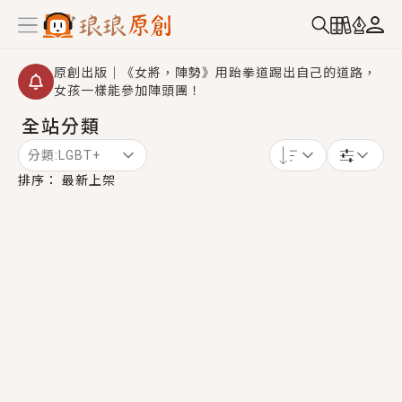
原創出版｜《女將，陣勢》用跆拳道踢出自己的道路，
女孩一樣能參加陣頭團！
全站分類
創,作家招募｜華文小說創作首選！有機會獲得豐富廣宣
資源、專屬服務與獨享福利！
分類:
LGBT+
小編心動書單｜《離婚你提的，二婚嫁大佬，你哭什
排序：
最新上架
麼？》追妻火葬場！前夫失憶移情別戀，她頭也不回找
新歡，他居然還後悔了？
GL｜《夏日與檸檬與重疊世界》炎熱的夏日、檸檬的香
氣、互相愛慕的兩位少女，今夏最推純愛GL漫畫！
BL｜《費洛蒙中毒》救命！特殊費洛蒙體質世界觀，無
法抗拒的吸引力，已中毒Σ>―(〃°ω°〃)♡→
OMG你嚇到我了｜《陰陽鬼店》上班族買了房子模型，
但現實中買下的竟是屬於他的停屍櫃？！
言情｜《國語推行員》每個人心中都有一個連自己也無
法改變的永恆， 他的一生將不由自主追逐著她……