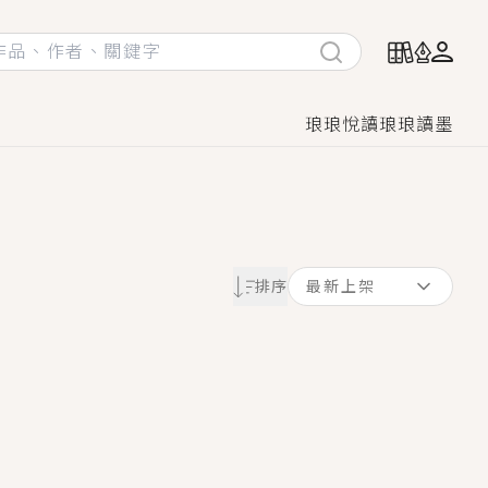
琅琅悅讀
琅琅讀墨
她頭也不回找新歡，他居然還後悔了？
排序
最新上架
GL漫畫！
♡→
！
著她……