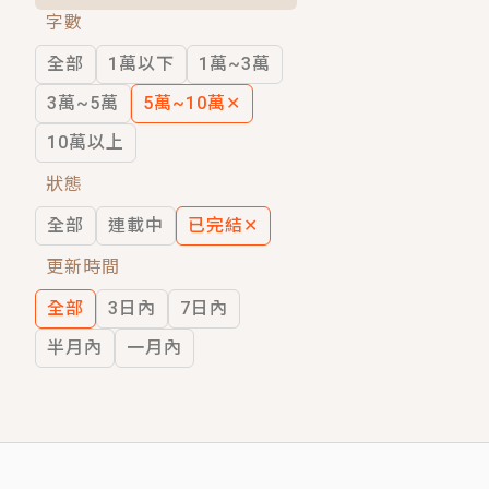
字數
短劇原著｜《離婚後，禁欲大佬爬墻偷吻
全部
1萬以下
1萬~3萬
穿越｜《穿越遠古後成了野人娘子》你好，
3萬~5萬
5萬~10萬
✕
10萬以上
狀態
全部
連載中
已完結
✕
更新時間
全部
3日內
7日內
半月內
一月內