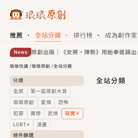
推薦
全站分類
排行榜
成為創作家
原創出版｜《女將，陣勢》用跆拳道踢出
News
創,作家招募｜華文小說創作首選！有機
琅琅悅讀
/
琅琅原創
/
全站分類
小編心動書單｜《離婚你提的，二婚嫁大
全站分類
分類
全部
第一屆原創大賞
GL｜《夏日與檸檬與重疊世界》炎熱的
琅琅原創
愛情
恐怖
BL｜《費洛蒙中毒》救命！特殊費洛蒙體質
犯罪
異想
武俠
寫實
✕
OMG你嚇到我了｜《陰陽鬼店》上班族
LGBT+
漫畫
言情｜《國語推行員》每個人心中都有一
條件篩選