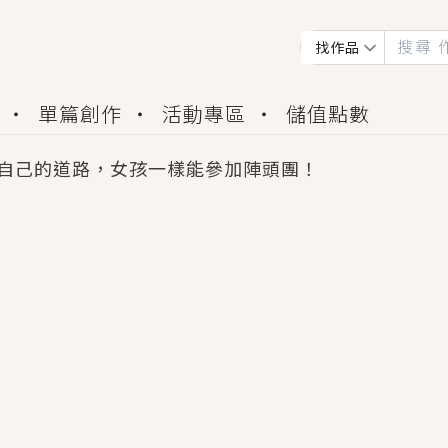
找作品
單篇創作
活動專區
儲值點數
自己的道路，女孩一樣能參加陣頭團！
會獲得豐富廣宣資源、專屬服務與獨享福利！
佬，你哭什麼？》追妻火葬場！前夫失憶移情別戀，
夏日、檸檬的香氣、互相愛慕的兩位少女，今夏最推純愛
世界觀，無法抗拒的吸引力，已中毒Σ>―(〃°ω°〃)
買了房子模型，但現實中買下的竟是屬於他的停屍櫃？
個連自己也無法改變的永恆， 他的一生將不由自主追逐