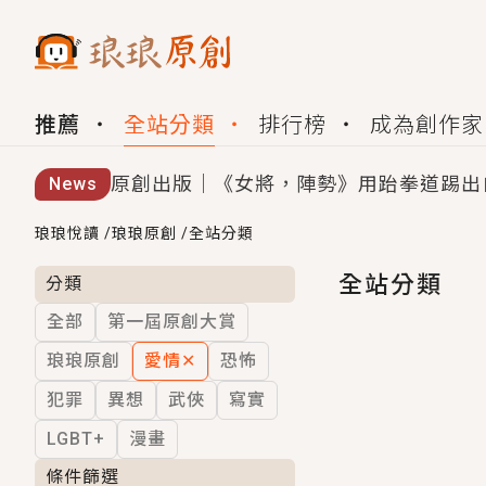
推薦
全站分類
排行榜
成為創作家
原創出版｜《女將，陣勢》用跆拳道踢出
News
創,作家招募｜華文小說創作首選！有機
琅琅悅讀
/
琅琅原創
/
全站分類
小編心動書單｜《離婚你提的，二婚嫁大
全站分類
分類
全部
第一屆原創大賞
GL｜《夏日與檸檬與重疊世界》炎熱的
琅琅原創
愛情
✕
恐怖
BL｜《費洛蒙中毒》救命！特殊費洛蒙體質
犯罪
異想
武俠
寫實
OMG你嚇到我了｜《陰陽鬼店》上班族
LGBT+
漫畫
言情｜《國語推行員》每個人心中都有一
條件篩選