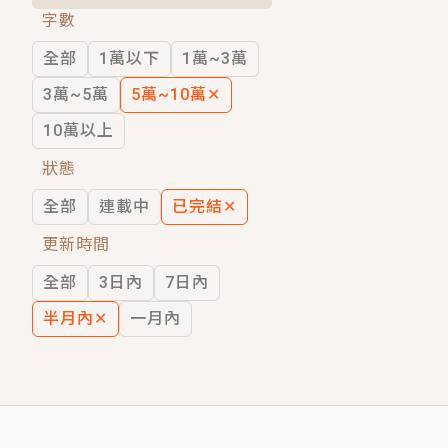
字數
短劇原著｜《離婚後，禁欲大佬爬墻偷吻
全部
1萬以下
1萬~3萬
穿越｜《穿越遠古後成了野人娘子》你好，
3萬~5萬
5萬~10萬
✕
10萬以上
狀態
全部
連載中
已完結
✕
更新時間
全部
3日內
7日內
半月內
✕
一月內