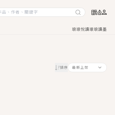
琅琅悅讀
琅琅讀墨
她頭也不回找新歡，他居然還後悔了？
排序
最新上架
GL漫畫！
♡→
！
著她……