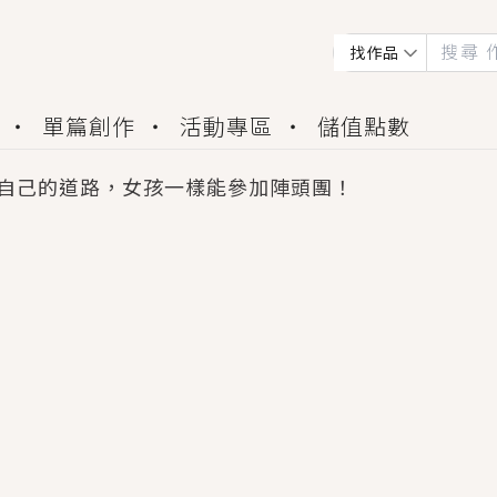
找作品
單篇創作
活動專區
儲值點數
自己的道路，女孩一樣能參加陣頭團！
會獲得豐富廣宣資源、專屬服務與獨享福利！
佬，你哭什麼？》追妻火葬場！前夫失憶移情別戀，
夏日、檸檬的香氣、互相愛慕的兩位少女，今夏最推純愛
世界觀，無法抗拒的吸引力，已中毒Σ>―(〃°ω°〃)
買了房子模型，但現實中買下的竟是屬於他的停屍櫃？
個連自己也無法改變的永恆， 他的一生將不由自主追逐