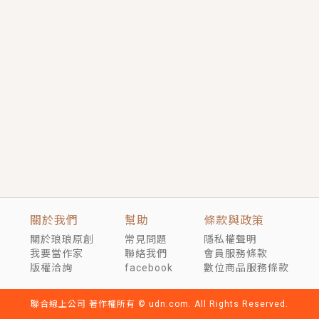
短劇原著｜《離婚後，禁欲大佬爬墻偷吻小孕妻》坊間
傳聞，顧總沒有太太、不需要情人，卻寵愛著他的私人
醫生？！
穿越｜《穿越遠古後成了野人娘子》你好，一起爬山
嗎？被男友推下山，直接穿越到遠古時代的那種......
關於我們
幫助
條款與政策
關於琅琅原創
常見問題
隱私權聲明
我要當作家
聯絡我們
會員服務條款
版權洽詢
facebook
數位商品服務條款
聯合線上公司 著作權所有 © udn.com. All Rights Reserved.