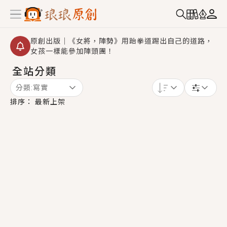
原創出版｜《女將，陣勢》用跆拳道踢出自己的道路，
女孩一樣能參加陣頭團！
全站分類
創,作家招募｜華文小說創作首選！有機會獲得豐富廣宣
資源、專屬服務與獨享福利！
分類:
寫實
小編心動書單｜《離婚你提的，二婚嫁大佬，你哭什
排序：
最新上架
麼？》追妻火葬場！前夫失憶移情別戀，她頭也不回找
新歡，他居然還後悔了？
GL｜《夏日與檸檬與重疊世界》炎熱的夏日、檸檬的香
氣、互相愛慕的兩位少女，今夏最推純愛GL漫畫！
BL｜《費洛蒙中毒》救命！特殊費洛蒙體質世界觀，無
法抗拒的吸引力，已中毒Σ>―(〃°ω°〃)♡→
OMG你嚇到我了｜《陰陽鬼店》上班族買了房子模型，
但現實中買下的竟是屬於他的停屍櫃？！
言情｜《國語推行員》每個人心中都有一個連自己也無
法改變的永恆， 他的一生將不由自主追逐著她……