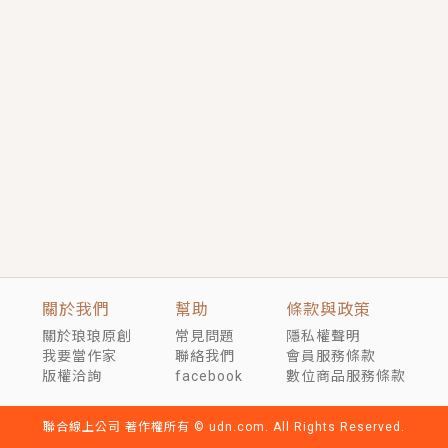
短劇原著｜《離婚後，禁欲大佬爬墻偷吻小孕妻》坊間
傳聞，顧總沒有太太、不需要情人，卻寵愛著他的私人
醫生？！
穿越｜《穿越遠古後成了野人娘子》你好，一起爬山
嗎？被男友推下山，直接穿越到遠古時代的那種......
關於我們
幫助
條款與政策
關於琅琅原創
常見問題
隱私權聲明
我要當作家
聯絡我們
會員服務條款
版權洽詢
facebook
數位商品服務條款
聯合線上公司 著作權所有 © udn.com. All Rights Reserved.