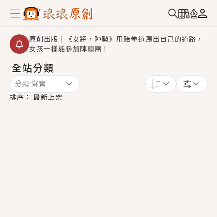
原創出版｜《女將，陣勢》用跆拳道踢出自己的道路，
女孩一樣能參加陣頭團！
全站分類
創,作家招募｜華文小說創作首選！有機會獲得豐富廣宣
資源、專屬服務與獨享福利！
分類:
寫實
小編心動書單｜《離婚你提的，二婚嫁大佬，你哭什
排序：
最新上架
麼？》追妻火葬場！前夫失憶移情別戀，她頭也不回找
新歡，他居然還後悔了？
GL｜《夏日與檸檬與重疊世界》炎熱的夏日、檸檬的香
氣、互相愛慕的兩位少女，今夏最推純愛GL漫畫！
BL｜《費洛蒙中毒》救命！特殊費洛蒙體質世界觀，無
法抗拒的吸引力，已中毒Σ>―(〃°ω°〃)♡→
OMG你嚇到我了｜《陰陽鬼店》上班族買了房子模型，
但現實中買下的竟是屬於他的停屍櫃？！
言情｜《國語推行員》每個人心中都有一個連自己也無
法改變的永恆， 他的一生將不由自主追逐著她……