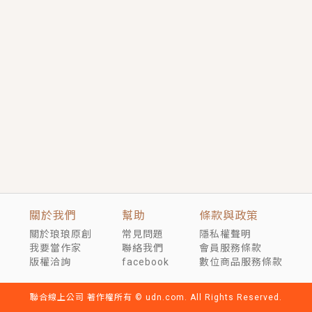
短劇原著｜《離婚後，禁欲大佬爬墻偷吻小孕妻》坊間
傳聞，顧總沒有太太、不需要情人，卻寵愛著他的私人
醫生？！
穿越｜《穿越遠古後成了野人娘子》你好，一起爬山
嗎？被男友推下山，直接穿越到遠古時代的那種......
關於我們
幫助
條款與政策
關於琅琅原創
常見問題
隱私權聲明
我要當作家
聯絡我們
會員服務條款
版權洽詢
facebook
數位商品服務條款
聯合線上公司 著作權所有 © udn.com. All Rights Reserved.