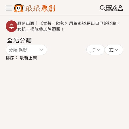
原創出版｜《女將，陣勢》用跆拳道踢出自己的道路，
女孩一樣能參加陣頭團！
全站分類
創,作家招募｜華文小說創作首選！有機會獲得豐富廣宣
資源、專屬服務與獨享福利！
分類:
異想
小編心動書單｜《離婚你提的，二婚嫁大佬，你哭什
排序：
最新上架
麼？》追妻火葬場！前夫失憶移情別戀，她頭也不回找
新歡，他居然還後悔了？
GL｜《夏日與檸檬與重疊世界》炎熱的夏日、檸檬的香
氣、互相愛慕的兩位少女，今夏最推純愛GL漫畫！
BL｜《費洛蒙中毒》救命！特殊費洛蒙體質世界觀，無
法抗拒的吸引力，已中毒Σ>―(〃°ω°〃)♡→
OMG你嚇到我了｜《陰陽鬼店》上班族買了房子模型，
但現實中買下的竟是屬於他的停屍櫃？！
言情｜《國語推行員》每個人心中都有一個連自己也無
法改變的永恆， 他的一生將不由自主追逐著她……