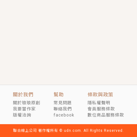
短劇原著｜《離婚後，禁欲大佬爬墻偷吻小孕妻》坊間
傳聞，顧總沒有太太、不需要情人，卻寵愛著他的私人
醫生？！
穿越｜《穿越遠古後成了野人娘子》你好，一起爬山
嗎？被男友推下山，直接穿越到遠古時代的那種......
關於我們
幫助
條款與政策
關於琅琅原創
常見問題
隱私權聲明
我要當作家
聯絡我們
會員服務條款
版權洽詢
facebook
數位商品服務條款
聯合線上公司 著作權所有 © udn.com. All Rights Reserved.