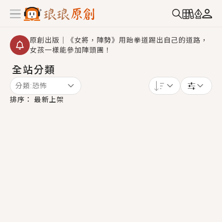
原創出版｜《女將，陣勢》用跆拳道踢出自己的道路，
女孩一樣能參加陣頭團！
全站分類
創,作家招募｜華文小說創作首選！有機會獲得豐富廣宣
資源、專屬服務與獨享福利！
分類:
恐怖
小編心動書單｜《離婚你提的，二婚嫁大佬，你哭什
排序：
最新上架
麼？》追妻火葬場！前夫失憶移情別戀，她頭也不回找
新歡，他居然還後悔了？
GL｜《夏日與檸檬與重疊世界》炎熱的夏日、檸檬的香
氣、互相愛慕的兩位少女，今夏最推純愛GL漫畫！
BL｜《費洛蒙中毒》救命！特殊費洛蒙體質世界觀，無
法抗拒的吸引力，已中毒Σ>―(〃°ω°〃)♡→
OMG你嚇到我了｜《陰陽鬼店》上班族買了房子模型，
但現實中買下的竟是屬於他的停屍櫃？！
言情｜《國語推行員》每個人心中都有一個連自己也無
法改變的永恆， 他的一生將不由自主追逐著她……