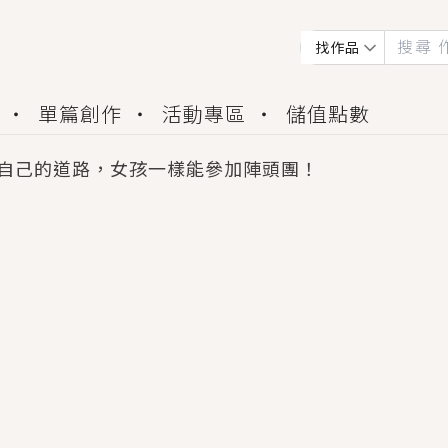
找作品
單篇創作
活動專區
儲值點數
自己的道路，女孩一樣能參加陣頭團！
會獲得豐富廣宣資源、專屬服務與獨享福利！
佬，你哭什麼？》追妻火葬場！前夫失憶移情別戀，
夏日、檸檬的香氣、互相愛慕的兩位少女，今夏最推純愛
世界觀，無法抗拒的吸引力，已中毒Σ>―(〃°ω°〃)
買了房子模型，但現實中買下的竟是屬於他的停屍櫃？
個連自己也無法改變的永恆， 他的一生將不由自主追逐