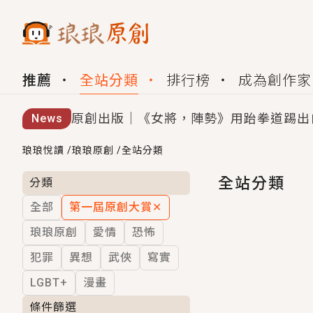
推薦
全站分類
排行榜
成為創作家
原創出版｜《女將，陣勢》用跆拳道踢出
News
創,作家招募｜華文小說創作首選！有機
琅琅悅讀
/
琅琅原創
/
全站分類
小編心動書單｜《離婚你提的，二婚嫁大
全站分類
分類
全部
第一屆原創大賞
✕
GL｜《夏日與檸檬與重疊世界》炎熱的
琅琅原創
愛情
恐怖
BL｜《費洛蒙中毒》救命！特殊費洛蒙體質
犯罪
異想
武俠
寫實
OMG你嚇到我了｜《陰陽鬼店》上班族
LGBT+
漫畫
言情｜《國語推行員》每個人心中都有一
條件篩選