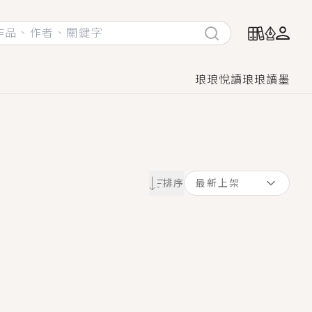
琅琅悅讀
琅琅讀墨
她頭也不回找新歡，他居然還後悔了？
排序
最新上架
GL漫畫！
♡→
！
著她……