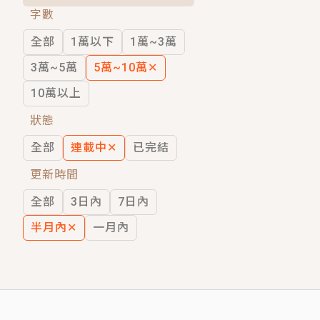
字數
短劇原著｜《離婚後，禁欲大佬爬墻偷吻
全部
1萬以下
1萬~3萬
穿越｜《穿越遠古後成了野人娘子》你好，
3萬~5萬
5萬~10萬
✕
10萬以上
狀態
全部
連載中
✕
已完結
更新時間
全部
3日內
7日內
半月內
✕
一月內