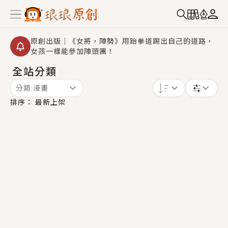
原創出版｜《女將，陣勢》用跆拳道踢出自己的道路，
女孩一樣能參加陣頭團！
全站分類
創,作家招募｜華文小說創作首選！有機會獲得豐富廣宣
資源、專屬服務與獨享福利！
分類:
漫畫
小編心動書單｜《離婚你提的，二婚嫁大佬，你哭什
排序：
最新上架
麼？》追妻火葬場！前夫失憶移情別戀，她頭也不回找
新歡，他居然還後悔了？
GL｜《夏日與檸檬與重疊世界》炎熱的夏日、檸檬的香
氣、互相愛慕的兩位少女，今夏最推純愛GL漫畫！
BL｜《費洛蒙中毒》救命！特殊費洛蒙體質世界觀，無
法抗拒的吸引力，已中毒Σ>―(〃°ω°〃)♡→
OMG你嚇到我了｜《陰陽鬼店》上班族買了房子模型，
但現實中買下的竟是屬於他的停屍櫃？！
言情｜《國語推行員》每個人心中都有一個連自己也無
法改變的永恆， 他的一生將不由自主追逐著她……