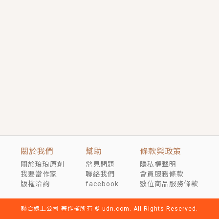
短劇原著｜《離婚後，禁欲大佬爬墻偷吻小孕妻》坊間
傳聞，顧總沒有太太、不需要情人，卻寵愛著他的私人
醫生？！
穿越｜《穿越遠古後成了野人娘子》你好，一起爬山
嗎？被男友推下山，直接穿越到遠古時代的那種......
關於我們
幫助
條款與政策
關於琅琅原創
常見問題
隱私權聲明
我要當作家
聯絡我們
會員服務條款
版權洽詢
facebook
數位商品服務條款
聯合線上公司 著作權所有 © udn.com. All Rights Reserved.