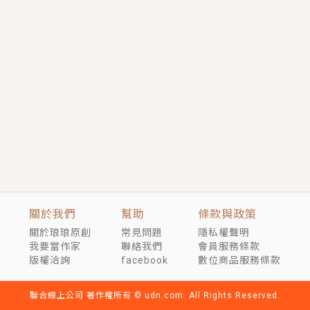
言情｜《國語推行員》每個人心中都有一個連自己也無
法改變的永恆， 他的一生將不由自主追逐著她……
短劇原著｜《離婚後，禁欲大佬爬墻偷吻小孕妻》坊間
傳聞，顧總沒有太太、不需要情人，卻寵愛著他的私人
醫生？！
穿越｜《穿越遠古後成了野人娘子》你好，一起爬山
嗎？被男友推下山，直接穿越到遠古時代的那種......
關於我們
幫助
條款與政策
關於琅琅原創
常見問題
隱私權聲明
我要當作家
聯絡我們
會員服務條款
版權洽詢
facebook
數位商品服務條款
聯合線上公司 著作權所有 © udn.com. All Rights Reserved.