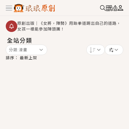
原創出版｜《女將，陣勢》用跆拳道踢出自己的道路，
女孩一樣能參加陣頭團！
全站分類
【重要公告】2026 城鎮韌性演習提醒～中部（8/10
14:30 ~ 15:00）及北部（8/13 14:30 ~ 15:00）將進
分類:
漫畫
行「行動網路降速」演練，點擊查看詳細資訊＞＞
創,作家招募｜華文小說創作首選！有機會獲得豐富廣宣
排序：
最新上架
資源、專屬服務與獨享福利！
小編心動書單｜《離婚你提的，二婚嫁大佬，你哭什
麼？》追妻火葬場！前夫失憶移情別戀，她頭也不回找
新歡，他居然還後悔了？
GL｜《夏日與檸檬與重疊世界》炎熱的夏日、檸檬的香
氣、互相愛慕的兩位少女，今夏最推純愛GL漫畫！
BL｜《費洛蒙中毒》救命！特殊費洛蒙體質世界觀，無
法抗拒的吸引力，已中毒Σ>―(〃°ω°〃)♡→
OMG你嚇到我了｜《陰陽鬼店》上班族買了房子模型，
但現實中買下的竟是屬於他的停屍櫃？！